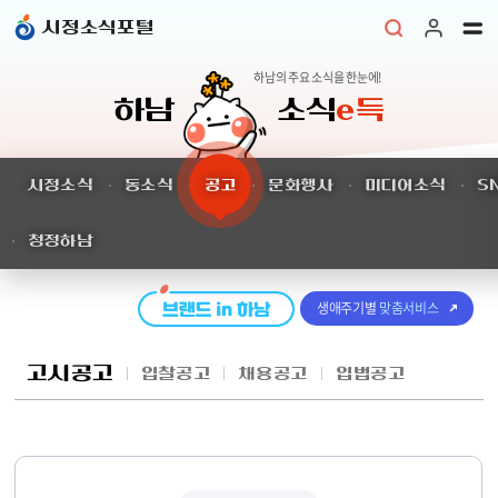
본문 바로가기
시정소식포털
하남의 주요 소식을 한눈에!
하남
소식
e득
시정소식
동소식
공고
문화행사
미디어소식
S
청정하남
생애주기별
맞춤서비스
고시공고
입찰공고
채용공고
입법공고