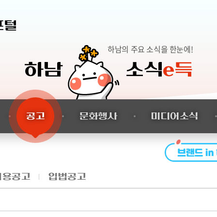
본문 바로가기
포털
하남의 주요 소식을 한눈에!
하남
소식
e득
공고
문화행사
미디어소식
채용공고
입법공고