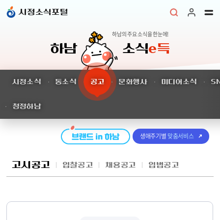
본문 바로가기
시정소식포털
하남의 주요 소식을 한눈에!
하남
소식
e득
시정소식
동소식
공고
문화행사
미디어소식
S
청정하남
생애주기별
맞춤서비스
고시공고
입찰공고
채용공고
입법공고