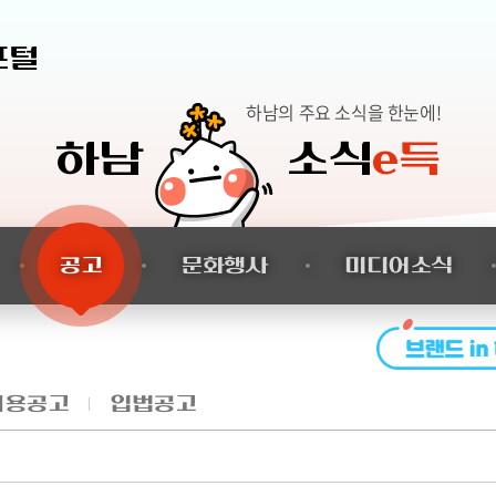
본문 바로가기
포털
하남의 주요 소식을 한눈에!
하남
소식
e득
공고
문화행사
미디어소식
채용공고
입법공고