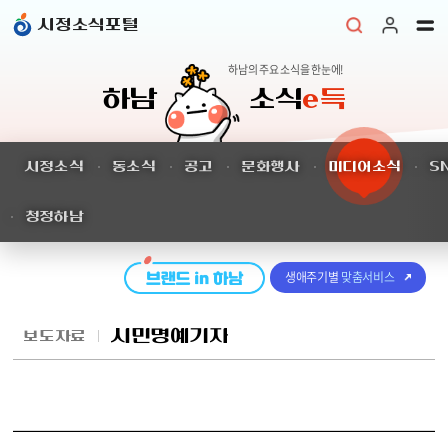
본문 바로가기
시정소식포털
하남의 주요 소식을 한눈에!
하남
소식
e득
시정소식
동소식
공고
문화행사
미디어소식
S
청정하남
생애주기별
맞춤서비스
시민명예기자
보도자료