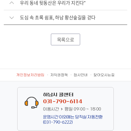
우리 동네 뒷동산은 우리가 지킨다”
도심 속 초록 쉼표, 하남 황산숲길을 걷다
목록으로
개인정보처리방침
저작권정책
청사안내
찾아오시는길
하남시 콜센터
031-790-6114
이용시간
평일 09:00 ~ 18:00
운영시간 이외에는 당직실 자동전환
(031-790-6222)