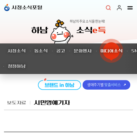
본문 바로가기
시정소식포털
하남의 주요 소식을 한눈에!
하남
소식
e득
시정소식
동소식
공고
문화행사
미디어소식
S
청정하남
생애주기별
맞춤서비스
시민명예기자
보도자료