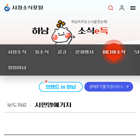
본문 바로가기
시정소식포털
하남의 주요 소식을 한눈에!
하남
소식
e득
시정소식
동소식
공고
문화행사
미디어소식
S
청정하남
생애주기별
맞춤서비스
시민명예기자
보도자료