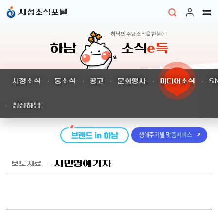
본문 바로가기
시정소식포털
하남의 주요 소식을 한눈에!
하남
소식
e득
시정소식
동소식
공고
문화행사
미디어소식
S
청정하남
생애주기별
맞춤서비스
시민명예기자
보도자료