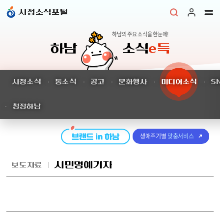
본문 바로가기
시정소식포털
하남의 주요 소식을 한눈에!
하남
소식
e득
시정소식
동소식
공고
문화행사
미디어소식
S
청정하남
생애주기별
맞춤서비스
시민명예기자
보도자료