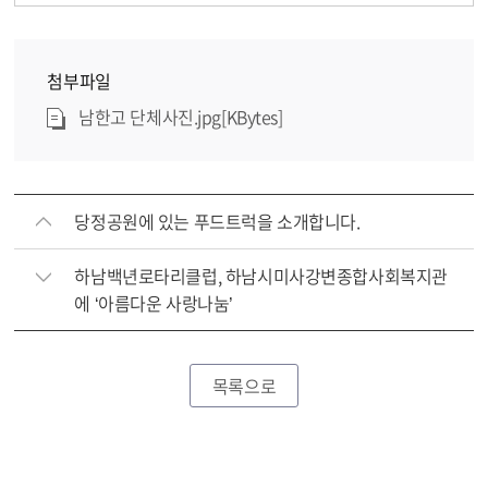
첨부파일
남한고 단체사진.jpg[KBytes]
당정공원에 있는 푸드트럭을 소개합니다.
하남백년로타리클럽, 하남시미사강변종합사회복지관
에 ‘아름다운 사랑나눔’
목록으로