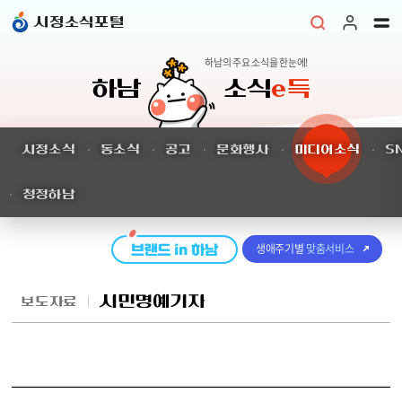
본문 바로가기
시정소식포털
하남의 주요 소식을 한눈에!
하남
소식
e득
시정소식
동소식
공고
문화행사
미디어소식
S
청정하남
생애주기별
맞춤서비스
시민명예기자
보도자료