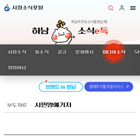
본문 바로가기
시정소식포털
하남의 주요 소식을 한눈에!
하남
소식
e득
시정소식
동소식
공고
문화행사
미디어소식
S
청정하남
생애주기별
맞춤서비스
시민명예기자
보도자료