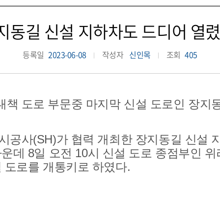
지동길 신설 지하차도 드디어 열렸
등록일
2023-06-08
작성자
신인목
조회
405
책 도로 부문중 마지막 신설 도로인 장지동
공사(SH)가 협력 개최한
장지동길 신설 
가운데
8일 오전 10시 신설 도로 종점부인 
 도로를 개통키로 하였다.