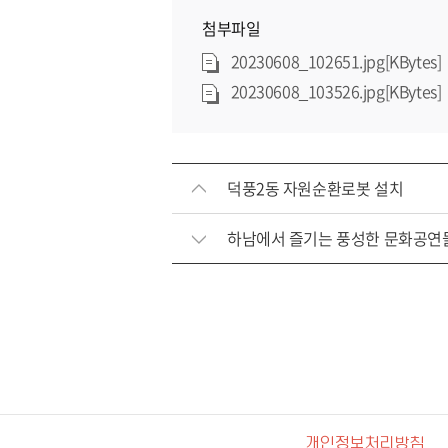
첨부파일
20230608_102651.jpg[KBytes]
20230608_103526.jpg[KBytes]
덕풍2동 자원순환로봇 설치
하남에서 즐기는 풍성한 문화공연
개인정보처리방침