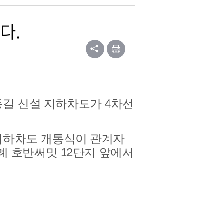
다.
길 신설 지하차도가 4차선
지하차도 개통식이
관계자
위례 호반써밋 12단지 앞에서