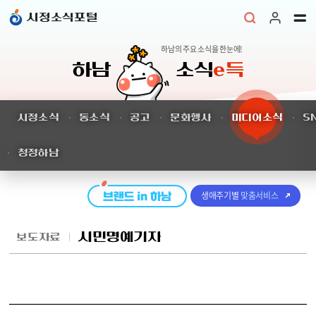
본문 바로가기
시정소식포털
하남의 주요 소식을 한눈에!
하남
소식
e득
시정소식
동소식
공고
문화행사
미디어소식
S
청정하남
생애주기별
맞춤서비스
시민명예기자
보도자료