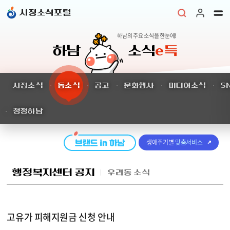
본문 바로가기
시정소식포털
하남의 주요 소식을 한눈에!
하남
소식
e득
시정소식
동소식
공고
문화행사
미디어소식
S
청정하남
생애주기별
맞춤서비스
행정복지센터 공지
우리동 소식
고유가 피해지원금 신청 안내