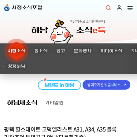
본문 바로가기
시정소식포털
하남의 주요 소식을 한눈에!
하남
소식
e득
시정소식
동소식
공고
문화행사
미디어소식
S
청정하남
생애주기별
맞춤서비스
하남새소식
기타알림
평택 힐스테이트 고덕엘리스트 A31, A34, A35 블록