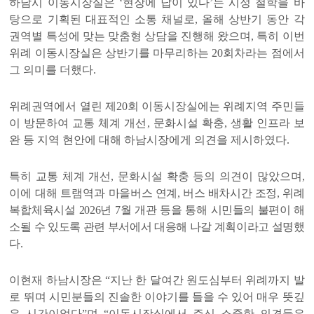
하남시 이동시장실은
‘
현장에 답이 있다
’
는 시정 철학을 바
탕으로 기획된 대표적인 소통 채널로
,
올해 상반기 동안 각
권역별 특성에 맞는 맞춤형 상담을 진행해 왔으며
,
특히 이번
위례 이동시장실은 상반기를 마무리하는
20
회차라는 점에서
그 의미를 더했다
.
위례권역에서 열린 제
20
회 이동시장실에는 위례지역 주민들
이 방문하여 교통 체계 개선
,
문화시설 확충
,
생활 인프라 보
완 등 지역 현안에 대해 하남시장에게 의견을 제시하였다
.
특히 교통 체계 개선
,
문화시설 확충
등의 의견이 많았으며
,
이에 대해 트램역과
마을버스 연계
,
버스 배차시간 조정
,
위례
복합체육시설
2026
년
7
월 개관 등을 통해
시민들의 불편이 해
소될 수 있도록 관련 부서에서 대응해 나갈 계획이라고 설명했
다
.
이현재 하남시장은
“
지난 한 달여간 원도심부터 위례까지 발
로 뛰며 시민분들의 진솔한 이야기를 들을 수 있어 매우 뜻깊
은 시간이었다
”
며
“
이동시장실에서 주신 소중한 의견들은