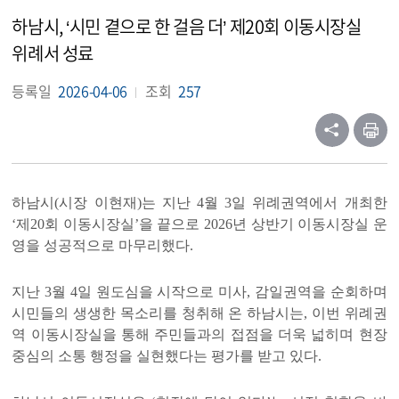
하남시, ‘시민 곁으로 한 걸음 더’ 제20회 이동시장실
위례서 성료
등록일
2026-04-06
조회
257
하남시
(
시장 이현재
)
는 지난
4
월
3
일 위례권역에서 개최한
‘
제
20
회 이동시장실
’
을 끝으로
2026
년 상반기 이동시장실 운
영을 성공적으로 마무리했다
.
지난
3
월
4
일 원도심을 시작으로 미사
,
감일권역을 순회하며
시민들의 생생한 목소리를 청취해 온 하남시는
,
이번 위례권
역 이동시장실을 통해 주민들과의 접점을 더욱 넓히며 현장
중심의 소통 행정을 실현했다는 평가를 받고 있다
.