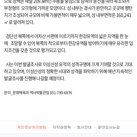
으로 성벽은 해발 209.8m인 주봉을 중심으로 남쪽의 능선을 따라 축조되어
부정형의 오각형에 가까운 모양이다. 성 내부는 경사가 완만하고 곳곳에 평탄
지가 조성되어 규모에 비해 가용면적이 매우 넓으며, 성 내부면적은 160,243
㎡로 알려져 있다.
검단산 북쪽에서 아차산 서편에 이르기까지 한강유역의 넓은 지역을 한 눈
에 조망할 수 있어 북쪽의 적으로부터 한강유역을 방어하기에 매우 유리한 입
지조건을 갖춘 것으로 평가되고 있다.
시는 이번 발굴조사로 이성산성 유적의 성격규명에 크게 기여할 것으로 기대
하고
있으며,
이성산성의 정확한 시대와 성격을 파악하기 위해 매년 지속적인
발굴조사를
진행해 나갈할 예정이다.
문의_문화체육과 역사박물관팀
031-790-6876
개인정보처리방침
저작권정책
청사안내
찾아오시는길