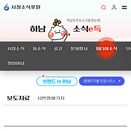
본문 바로가기
시정소식포털
하남의 주요 소식을 한눈에!
하남
소식
e득
시정소식
동소식
공고
문화행사
미디어소식
S
청정하남
생애주기별
맞춤서비스
보도자료
시민명예기자