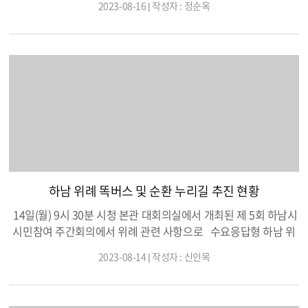
2023-08-16 | 작성자 : 정순옥
시 30분까지덕풍2동 행정복지센터 앞 마당에서 진행된다. 지역 주
민과 생활 주민으로 만 13세 이상이면 사전투표에 참여할수 있다1
4일 사전투표 첫날 많은 주민의 참여로 주민총회의 관심이 뜨겁
다. 사전투표에 참여하면 쓰레기 봉투 2장을 선물로 지급하고덕풍
2동 자치위원님들의 의제 설명에 지역 주민들의 관심과 기대를 하
는 사전투표 첫날이다 덕풍 2동 내년도 사업으로 자치행정분과
의 "주민화합 노래자랑"문화체육분과의 의제 "풍덩, 덕풍어린이
물놀이 축제"소득복지분과의 의제 "골목 등교길 교통안전 캠페
인"으로 투표를 한다. 덕풍2동 주민들의 많은 선택이다음 년도는
사업으로 결정된다.과연 어떤 의제로 24년에 주민들과 함께 하게
될지 기대하게 하는 사전투표로덕풍2동 주민총회에 관심이 집중
하남 위례 똑버스 및 순환 누리길 추진 현황
된다.
14일(월) 9시 30분 시청 본관 대회의실에서 개최된 제 5회 하남시
시민참여 주간회의에서 위례 관련 사항으로 수요응답형 하남 위
례 똑버스 운행 개시 일정과 순환 누리길 공사 추진 현황 등이 보고
2023-08-14 | 작성자 : 신인목
되었다. 먼저 수도응답형 노선[DRT] 하남 위례 똑버스는 운행대수
3대로 8월 30일 첫차 6시 30분부터 하남 위례지역괴 4대 거점지
역인 장지역,복정역,거여역,마천역을 연계하여 운행된다는 보고가