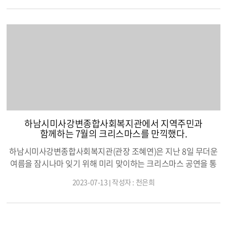
기간 및 방법은 동별로 약간의 차이가 있으나 7월 24일부터 접수
를 시작하여 8월 2일 또는 4일까지 각 동 행정복지센터와 담당자
이메일로 접수를 받고 있습니다. 체육대회의 종목은 스포츠경기
형, 민속경기형, 가족형의 3개 분야가 있으며 총 5개의 종목이 있습
니다. 800m계주, 줄다리기, 투호, 훌라후프, 단체줄넘기의 5개 종
목은 남여별 또는 연령별로 제한이 있는 종목이 있으니 정확히 확
인하고 지원하여야 합니다. 모집인원이 초과될 시에는 동별 체육
회에서별도 조정 할 수 있습니다. 체육대회에 선수로 지원하기 위
해서는 7월 31일 전까지 해당 동에 주민등록이 되어 있어야 하며,
개인별로 한 종목에만 참가 신청이 가능하고, 대한체육회에 등록
하남시미사강변종합사회복지관에서 지역주민과
되어 있는 선수는 참가가 불가능하니 유의하기 바랍니다. 참가 구
함께하는 7월의 크리스마스를 만끽했다.
비서류는 참가신청서, 개인정보 수집 이용 동의서가 있으며 이 서
하남시미사강변종합사회복지관(관장 조혜연)은 지난 8일 무더운
류들은 하남시 홈페이지에도 있고 행정복지센터에도 비치되어 있
여름을 잠시나마 잊기 위해 미리 맞이하는 크리스마스 공연을 통
습니다. 다른 구비서류로는 전입 변동일이 포함된 주민등록 초본
해 소통의 장을 마련하여 심신의 치유와 희망의 마음을 가득 담아,
과 사진 1매, 신분증이 필요합니다. 자세한 사항은 각 동별 체육회
2023-07-13 | 작성자 : 천은희
사) 배호를 기념하는 전국모임중앙회 경기동부·서부지부(회장 천
나 하남시 홈페이지를 참고해 주시기 바랍니다. 평소에 운동에 관
복수)와 함께 공동 주최·주관하여‘7월의 크리스마스’를 400명이
심이 많고, 체력을 키워오신 하남시민들이 우리 동을 대표해서 「2
넘는 지역주민들이 참여한 가운데 성황리에 마쳤다.'7월의 크리스
023년 하남시민의 날 체육대회」에 선수로 많이 지원하시길 바랍
마스’는 2018년부터 매년 지역주민과 함께하는 공연으로 전통국
니다.