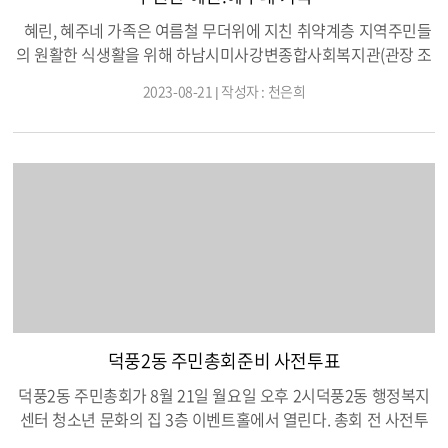
혜린, 혜주네 가족은 여름철 무더위에 지친 취약계층 지역주민들
의 원활한 식생활을 위해 하남시미사강변종합사회복지관(관장 조
혜연)에 쌀 100포(1,000kg)를 전달하였다.하남시에 거주하는 혜
2023-08-21 | 작성자 : 천은희
린, 혜주네 가족은 취약계층 지원을 위해 2017년 관내 지역아동센
터에 후원을 시작으로 2019년 처음 복지관과 연을 맺고 쌀 300kg
을 전달하였으며, 이후 코로나19로 지원이 필요한 취약계층을 위
해 마스크 5,000장, 2021년 명절을 맞이하여 쌀 1,000kg을 전달
하는 등 꾸준한 후원으로 지역사회 복지발전을 위해 나눔을 실천
하는 가족이다.
덕풍2동 주민총회준비 사전투표
덕풍2동 주민총회가 8월 21일 월요일 오후 2시덕풍2동 행정복지
센터 청소년 문화의 집 3층 이벤트홀에서 열린다. 총회 전 사전투
표는 8월 14일 월요일부터 18일 금요일까지 아침 9시부터 오후 5