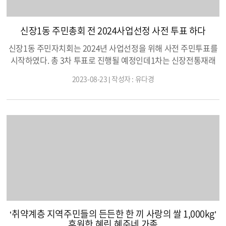
신장1동 주민총회 전 2024사업선정 사전 투표 하다
신장1동 주민자치회는 2024년 사업선정을 위해 사전 주민투표를
시작하였다. 총 3차 투표로 진행될 예정인데1차는 신장전통재래
시장 입구 2차는 동부제일한의원 앞3차는 신장1동행정복지센터
2023-08-23 | 작성자 : 유다경
주차장에서 하기로 하였다."신장1동에 맞는 사업이 선정되었으면
좋겠다."라는 이다경 동장님이 말씀하셨고,"아마 꼭 필요한 사업이
선정될 거라고 믿습니다."라는남창수 회장님의 말씀을 끝으로 사
전 주민투표를 시작하자마자 주민 분들의 열띤 응원의 힘으로 스
티커가 마구마구 붙여져 갔다.1위는 재활용품 2차는 문화행사를
필두로 다른 2가지 행사도 덧붙여 갔다.어떤 사업이 선정될지는 아
직 모르지만신장1동에 필요한 사업이 선정될 것이라는 걸 모든 주
민들은 안다.좋은 사업이 선정되었으면 좋겠다.
‘취약계층 지역주민들의 든든한 한 끼 사랑의 쌀 1,000kg’
후원한 혜린.혜주네 가족