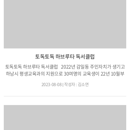
있었고, 이어서 남한산성 엣 군부대 철책선 점검로를 위례 순환누
리길로 조성하는 사업이 7억원 예산으로 지난 7월 착공되어 9월
준공 예정이라는 보고가 있었으며 이 구간중에 건식 황토산책길도
0.5km 함께 조성된다고 밝혔다. 위례 신도시 타 지자체에 비해
열악한 교통 환경으로 불편을 겪어온 하남시 위례동 주민들은 최
근 대중 교통 신설과 순환 누리길 조성 등과 같은 삶의 질 향상을
위한 소식에 반가워 하며 입주 8년 동안의 생활 불편이 앞으로도
조금씩 더 개선되기릏 희망했다.
토독토독 하브루타 독서클럽
토독토독 하브루타 독서클럽 2022년 감일동 주민자치가 생기고
하남시 평생교육과의 지원으로 30여명의 교육생이 22년 10월부
터 12월까지 주 2회 36시간의 하브루타 교육을 받고 하브루타 독
2023-08-08 | 작성자 : 김소연
서코칭지도사 2급 자격증을 취득하였다. 이후 월 10여 명의 회원
들이 주 1회 정기 모임을 이어 오고 있다. 이번(2023년 8월 8일)
“생각을 나누고 마음을 키우는 그림책 하브루타” 수업은 감일동 주
민자치에서 방학을 맞이한 지역 아동들에게는 질 좋은 프로그램을
제공하며, 교육생들에게는 앞으로 강의의 첫 발을 내 딛을 수 있는
기회의 장을 마련해 주는 자리게 되었다. 모임을 이끌어 오고 있
는 ◀양금섭 회장은 회원들이 30대부터 80대까지 다양한 연령이