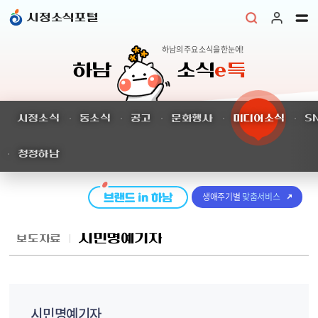
본문 바로가기
시정소식포털
하남의 주요 소식을 한눈에!
하남
소식
e득
시정소식
동소식
공고
문화행사
미디어소식
S
청정하남
생애주기별
맞춤서비스
시민명예기자
보도자료
시민명예기자