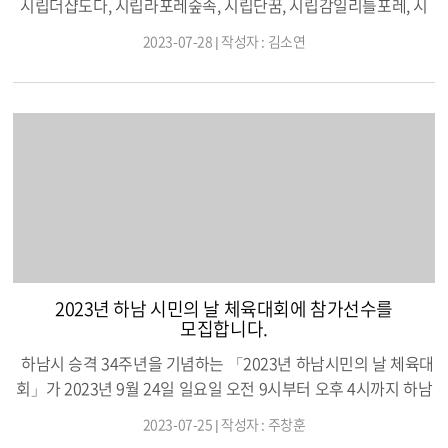
시립더샵도다, 시립라포레숲속, 시립단꿈, 시립감일리틀포레, 시
립숲누리, 시립감일, 시립꿈마루, 시립라라, 시립감일한별, 시립감
2023-07-28 | 작성자 : 김소연
일꿈구는, 시립청아, 시립수자인, 시립아이편한, 시립푸른솔 어린
이집 15개원 7월 11일 하남시 감일동에서 폭우로 반지하에 거주
하는 주민이 피해를 입었다. 이 날 이후 이런 안타까움을 듣고 감일
동 소재 어린이집 15개원이 7월 18일부터 21일(4일간)의 모금을
진행하여 교직원과 학부모의 활발한 모금 참여로 470여 만원의 침
수 피해 성금이 마련되었다. ◀어느 어린이집원장은 감일동에서
의 안타까운 소식을 듣고 모금 활동을 진행하게 되었다며, 이를 통
해 침수 피해 어르신들에게 큰 도움이 되긴 바란다고 전하였다.
이후 모금 활동 소식을 들은 익명의 후원금 전달, 위례동의 시립위
례숲어린이집도 감일동의 침수 소식을 듣고 기탁금을 전달하였다.
◀청소 진행 준 나온 쓰레기 – 시청 자원순환과 지원으로 처리
2023년 하남 시민의 날 체육대회에 참가선수를
◀ 깨끗하게 정리된 집 내부 이렇게 모아진 후원금으로 감일행
모집합니다.
정복지센터에서 침수 피해 가정에 전달 7월 26일 청소가 이루어지
하남시 승격 34주년을 기념하는 「2023년 하남시민의 날 체육대
고 현재 잠시 맑아진 날씨에 건조를 통해 재입주가 이루어질 예정
회」가 2023년 9월 24일 일요일 오전 9시부터 오후 4시까지 하남
이다.
종합운동장에서 하남시체육회 및 각 동 체육회 주관으로 개최됩니
2023-07-25 | 작성자 : 주창훈
다. 체육대회의 선수는 종목별로 지원을 받아서 모집합니다. 접수