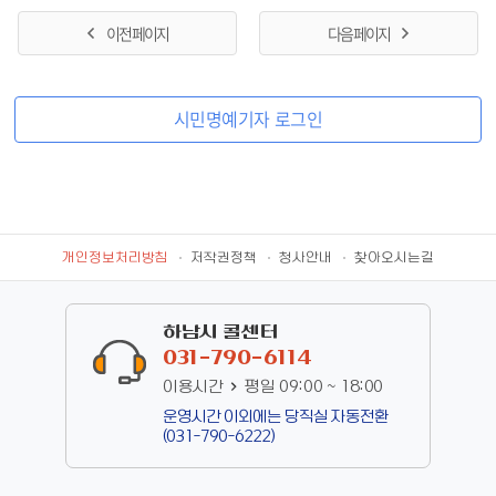
악 민요부터 트로트, 현대음악까지 다양한 장르의 공연으로 구성
이전 페이지
다음 페이지
하여 수준 높은 문화예술인들이 출연하고, 문화공연을 통해 무더
운 여름에 일상생활에 지친 지역주민들을 위로하고 행복한 시간을
선물하기 위한 취지로 시작한 무료 공연이다. 하남시미사강변종
시민명예기자 로그인
합사회복지관은 여러 장르의 음악과 자전거, 쌀 등 약 60여 개의 경
품을 준비하여 공연을 다채롭게 즐길 수 있도록 기획하였고, 이번
공연은 사) 배호를 기념하는 전국모임중앙회 경기동부·서부지부,
미사소년소녀합창단, 하남사랑시니어합창단과 함께 힘을 모아 주
민을 위한 공연을 진행하였다. 1부는 미사소년소녀합창단·하남사
랑시니어합창단의 캐롤송을 시작으로 벨리댄스, 오동도타령의 오
개인정보처리방침
저작권정책
청사안내
찾아오시는길
프닝 특별공연과 공연개회선언으로 진행되었다. 2부는 서울무
형문화재 이수자 황윤정의 국악과 천복수 회장의 故 배호 곡‘안
하남시 콜센터
녕’을 선곡으로 진행되었고, 3부는 장구팀 메들리를 시작으로 30
031-790-6114
여명의 출연진이‘안개낀 장충단공원, 잘 있어요’를 마지막으로 마
이용시간
평일 09:00 ~ 18:00
무리되었다.
운영시간 이외에는 당직실 자동전환
(031-790-6222)