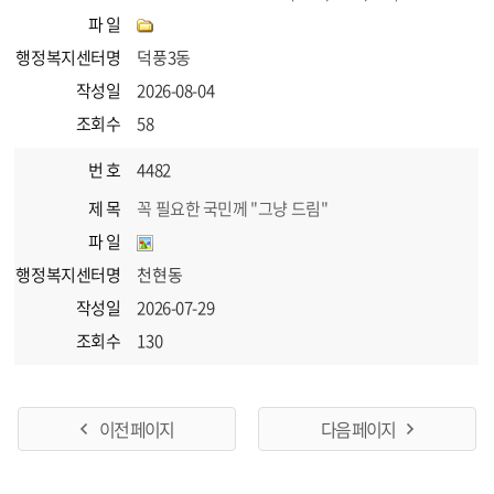
파 일
행정복지센터명
덕풍3동
작성일
2026-08-04
조회수
58
번 호
4482
제 목
꼭 필요한 국민께 "그냥 드림"
파 일
행정복지센터명
천현동
작성일
2026-07-29
조회수
130
이전 페이지
다음 페이지