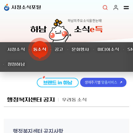
본문 바로가기
시정소식포털
하남의 주요 소식을 한눈에!
하남
소식
e득
시정소식
동소식
공고
문화행사
미디어소식
S
청정하남
생애주기별
맞춤서비스
행정복지센터 공지
우리동 소식
행정복지센터 공지사항