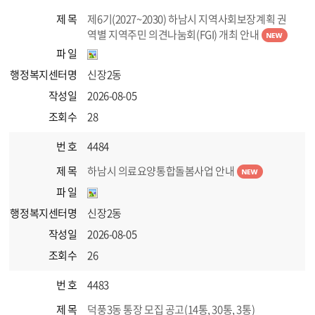
제 목
제6기(2027~2030) 하남시 지역사회보장계획 권
역별 지역주민 의견나눔회(FGI) 개최 안내
파 일
행정복지센터명
신장2동
작성일
2026-08-05
조회수
28
번 호
4484
제 목
하남시 의료요양통합돌봄사업 안내
파 일
행정복지센터명
신장2동
작성일
2026-08-05
조회수
26
번 호
4483
제 목
덕풍3동 통장 모집 공고(14통, 30통, 3통)