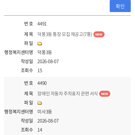
번 호
4491
제 목
덕풍3동 통장 모집 재공고(7통)
파 일
행정복지센터명
덕풍3동
작성일
2026-08-07
조회수
15
번 호
4490
제 목
장애인 자동차 주차표지 관련 서식
파 일
행정복지센터명
미사3동
작성일
2026-08-07
조회수
14