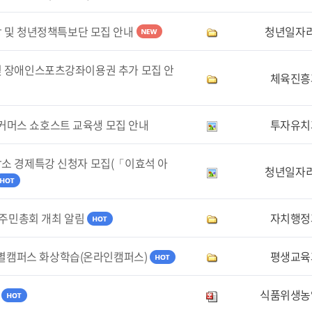
장 및 청년정책특보단 모집 안내
청년일자
및 장애인스포츠강좌이용권 추가 모집 안
체육진흥
이브커머스 쇼호스트 교육생 모집 안내
투자유치
담소 경제특강 신청자 모집(「이효석 아
청년일자
회 주민총회 개최 알림
자치행정
 별별캠퍼스 화상학습(온라인캠퍼스)
평생교육
식품위생농