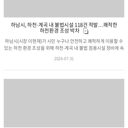
이해하고 세계를 향해 시야를 넓히는 소중한 계기가 됐기를 바란
건강교육을 지속 추진하며 지역사회 중심 건강증진 기반을 강화하
다”며 “앞으로도 자매도시 리틀락시와의 지속적인 교류를 통해 청
고 있다. 국립재활원의 「2025 장애인 건강보건통계」에 따르면
소년들이 글로벌 역량을 갖춘 미래 인재로 성장할 수 있도록 적극
장애인의 당뇨병 유병률은 29.2%로 비장애인(11.6%)보다 약 2.5
하남시, 하천·계곡 내 불법시설 118건 적발…쾌적한
지원하겠다”고 말했다. 한편 하남시는 청소년 국제교류를 지속적
배 높다. 신체활동 제약과 건강정보 접근의 어려움으로 만성질환
하천환경 조성 박차
으로 확대해 나갈 계획이며, 내년에는 하남시 청소년 교류단이 미
예방과 꾸준한 건강관리가 더욱 중요한 만큼, 장애인의 특성을 고
국 리틀락시를 방문해 우호 교류를 이어갈 예정이다.
려한 맞춤형 건강교육의 필요성도 커지고 있다. 이날 교육에서는
하남시(시장 이현재)가 시민 누구나 안전하고 쾌적하게 이용할 수
▲당뇨병의 원인과 예방·관리 방법 ▲자가 혈당 측정 및 혈당 결과
있는 하천 환경 조성을 위해 하천·계곡 내 불법 점용시설 정비에 속
이해 ▲키·체중 측정을 통한 표준체중 확인 ▲개인별 필요 열량 계
도를 내고 있다. 시는 지난 3월부터 6월까지 4개월간 관내 하천과
2026-07-31
산 ▲올바른 식단 구성법 ▲밥량 측정 및 식품교환표 활용 ▲전자
계곡을 대상으로 불법 점용시설에 대한 집중 조사를 실시해 총 11
저울을 이용한 적정 식사량 실습 등 실생활에서 바로 활용할 수 있
8건의 불법행위를 적발하고, 현재까지 50건의 정비를 완료하는 등
는 내용으로 교육이 진행됐다. 참여자들은 직접 혈당을 측정하고
공공하천 환경 개선을 본격 추진하고 있다고 밝혔다. 이번 점검은
자신의 식사량과 식습관을 점검하며 건강 상태를 확인했고, 실습
하천구역 내 무단으로 설치된 시설물과 불법 점유 행위를 정비해
을 통해 올바른 식사 조절과 혈당 관리의 중요성을 익히는 시간을
시민들이 안전하고 쾌적하게 하천을 이용할 수 있는 환경을 조성
가졌다. 단순한 이론교육을 넘어 일상에서 실천 가능한 건강관리
하고, 하천 본연의 기능과 공공성을 회복하기 위해 추진됐다. 집중
방법을 체득했다는 점에서 의미를 더했다. 하남시는 앞으로도 고
조사 결과 무단 점유와 불법 시설물 등 총 118건의 불법행위가 확
혈압·당뇨 등록교육센터 등 유관기관과의 협력을 바탕으로 지역사
인됐으며, 시는 조사 완료 직후부터 순차적으로 정비에 착수했다.
회중심재활사업과 연계한 맞춤형 건강교육을 지속 운영하고, 장애
현재까지 지방하천 41건, 소하천 7건, 세천 1건, 구거 1건 등 총 50
인의 만성질환 예방과 건강관리 역량 강화를 위한 지역사회 중심
건의 정비를 마쳤으며, 나머지 적발 건에 대해서도 관련 절차에 따