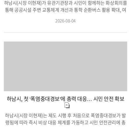
노’미사강변도시 중심에 위치한 미사노인복지관 1층 로비(70.22
하남시(시장 이현재)가 유관기관장과 시민이 함께하는 화상회의를
㎡)에는 고소한 커피 향과 함께 세대 간의 정겨운 인사가 오가는 특
통해 공공시설 주변 교통체계 개선과 통학 순환버스 활용 확대, 여
화 일터가 자리 잡고 있다. 2026년 4월 개소한 노인일자리 공동체
름철 재난대책, 기존 공동주택 소방차 전용구역 제도 개선 등 주민
2026-08-04
사업단 카페 ‘미노’는 경기도 초기투자비 지원사업 공모에 하남시
생활과 직결된 주요 현안 해결에 나섰다. 하남시는 지난 3일 시청
가 선정되어 총 6,500만 원의 사업비를 확보해 탄생한 공간이다.
상황실에서 하남경찰서, 하남소방서, 광주하남교육지원청 등 4개
이곳에서는 참여 어르신 10명이 단순한 보조에 머물지 않고 음료
유관기관장과 시민 대표가 참여하는 ‘실시간 비대면 화상회의’를
제조부터 주문 응대, 매장 관리에 이르기까지 매장 운영 전반을 주
열고 구체적인 협력 방안을 논의했다고 4일 밝혔다. 이날 회의는
도적으로 이끌고 있다.카페 미노는 하루 평균 350여 명의 어르신
각 기관 집무실과 현장을 실시간으로 연결하는 비대면 화상 방식
이 이용하는 복지관 이용객과 함께, 같은 건물 1층에 입주한 시립
으로 진행됐다. 이현재 하남시장을 비롯해 오지형 하남경찰서장,
하다어린이집, 다함께돌봄센터, 육아종합지원센터를 이용하는 20
장동권 하남소방서장, 심상웅 광주하남교육지원청 교육장이 각자
0여 명의 영유아, 보호자, 교직원이 끊임없이 오가는 세대 통합의
집무실에서 모니터로 화면을 맞댔다. 안건 당사자인 미사다함께돌
길목이다. 어르신과 어린이 방문객의 소량 소비 성향을 세심하게
봄센터장, 감일고 학부모회장, 하남시 자율방재단장, 미사29단지
배려한 반용량·반값 형태의 1,000원 시그니처 메뉴(미니 아메리카
입주자대표회의회장 등 주민 대표들도 온라인으로 함께 참석해 현
노, 아이스티)와 저당·저카페인 건강 음료는 단골 이용객의 큰 호응
장의 생생한 목소리를 전달하고 기관장들과 실시간으로 소통했
하남시, 첫 ‘폭염중대경보’에 총력 대응… 시민 안전 확보
을 얻고 있다. 더욱이 복지관과 같은 부지 내에 2027년 하반기 준
다. 첫 안건으로 다뤄진 시 공공시설 교통체계 개선은 어린이회관
공을 목표로 건립 중인 ‘하남시 어린이회관’이 완공되면, 가족 단위
및 노인복지관 이용 차량이 유턴을 위해 약 1㎞를 우회해야 하는
유동인구가 크게 확대되어 세대 간 소통과 일자리 지속 가능성이
불편을 해소하는 방안에 초점이 맞춰졌다. 이현재 시장은 1차로 확
하남시(시장 이현재)는 제도 시행 후 처음으로 폭염중대경보가 발
한층 강화될 전망이다. ■ 원도심 취약계층의 청결과 안부를 지키는
폭을 통해 130m 규모의 U턴 부가차로를 신설하는 구체적인 해결
령됨에 따라 즉시 비상 대응 체계를 가동하고 시민 안전관리에 총
복지 안전망… ‘찾아가는 빨래방’도시 재개발 추진 등으로 노후 가
책을 제시했다. 이와 함께 미사1동 영어도서관 개관에 따른 보행자
력을 기울인다고 3일 밝혔다. 3일 기상청 등에 따르면 이날 오후 4