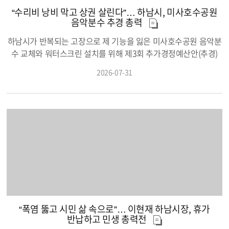
건강증진사업을 확대해 나갈 계획이다. 보건소 관계자는 “장애인
라 차질 없이 정비를 이어갈 계획이다. 시는 적발된 불법행위에 대
“수리비 낭비 막고 상권 살린다”… 하남시, 미사호수공원
은 만성질환 위험이 상대적으로 높은 만큼 질환을 조기에 예방하
해 위반 행위자의 자발적인 원상복구를 우선 유도하고, 미이행 건
음악분수 추경 총력
고 꾸준히 관리하는 것이 무엇보다 중요하다”며 “앞으로도 전문기
에 대해서는 원상복구 명령과 행정대집행 계고 등 관련 법령에 따
관과의 협력을 바탕으로 장애인의 건강 수준을 높이고 건강한 생
른 행정절차를 병행 추진할 방침이다. 이와 함께 하천구역 내 불법
하남시가 반복되는 고장으로 제 기능을 잃은 미사호수공원 음악분
활습관을 형성할 수 있도록 다양한 교육과 프로그램을 지속적으로
점용이나 무단 훼손 행위를 발견하면 시청 담당 부서로 적극 신고
수 교체와 워터스크린 설치를 위해 제3회 추가경정예산안(추경)
추진하겠다”고 말했다.
해 줄 것을 당부했다. 시는 현장 계도와 시민 제보를 함께 운영하며
편성 및 하남시의회 통과에 총력을 기울이고 있다. 임시방편식 수
2026-07-31
불법행위를 지속적으로 차단하고, 시민 모두가 안심하고 이용할
리에 혈세를 계속 쏟아붓기보다 최신 공법을 적용한 신규 설치가
수 있는 깨끗하고 안전한 하천 환경을 만들어 나갈 계획이다. 이현
장기적으로 예산을 절감하고, 침체된 지역 상권을 살릴 최선의 대
재 하남시장은 “하천은 특정 개인이 점유하는 공간이 아니라 시민
안이라는 이유에서다. 31일 하남시에 따르면 2017년 한국토지주
모두가 함께 이용하고 보호해야 할 소중한 공공 자산”이라며 “앞으
택공사(LH)가 조성해 2019년 시로 이관된 미사호수공원 음악분수
로도 불법행위에 대해서는 원칙에 따라 지속적으로 정비하고, 시
는 우기철 침수와 하천 바닥의 흙·이물질 유입, 과거 풍산동 수산물
민들이 더욱 안전하고 쾌적한 하천을 이용할 수 있도록 공공하천
복합단지 해수 유입에 따른 부식 등으로 심각하게 손상된 상태다.
관리에 최선을 다하겠다”고 말했다.
최근 3년간 설비 보수비로만 약 1억 3천만 원이 투입됐으나, 하늘
높이 물줄기를 쏘아 올리는 고사분수나 여러 방향으로 물을 연출
하는 멀티벡터 등 핵심 장치가 작동하지 않아 꼭 필요한 수리비로
만 약 6억 원이 추가로 필요한 실정이다. 하남시는 침수와 고장이
재발할 수밖에 없는 기존 구조를 그대로 둔 채 수리만 진행할 경우
“폭염 뚫고 시민 삶 속으로”… 이현재 하남시장, 휴가
향후 유지보수비가 신규 설치비에 맞먹는 재정 낭비로 이어질 것
반납하고 민생 총력전
으로 보고 있다. 반면 신규 시설은 이물질 유입을 막는 밀폐형 구조