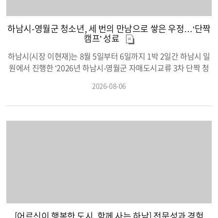
하남시-영월군 청소년, 세 번의 만남으로 쌓은 우정…‘단짝
캠프’ 성료
하남시(시장 이현재)는 8월 5일부터 6일까지 1박 2일간 하남시 일
원에서 진행한 ‘2026년 하남시-영월군 자매도시교류 3차 단짝 청
소년캠프’를 성황리에 마무리했다고 밝혔다. ‘단짝 청소년캠프’는
2026-08-06
하남시와 영월군의 자매도시 교류사업의 일환으로 하남시덕풍청
소년문화의집이 주관하는 대표 청소년 교류 프로그램이다. 두 도
시는 2019년 자매결연을 체결한 이후 코로나19 기간에도 비대면
으로 인연을 이어왔으며, 2022년부터는 청소년들이 직접 만나 서
로의 지역과 문화를 경험하는 교류캠프를 매년 운영하며 우정을
쌓아가고 있다. 올해 교류는 가족과 청소년이 함께하는 3차례의 만
남으로 이어졌다. 지난 6월 5일부터 6일까지 영월에서 열린 1차 캠
프에서는 하남시와 영월군 청소년 14가족이 함께 ‘단짝가족캠
프’에 참여해 서로를 알아가고 가까워지는 시간을 가졌다. 이어 7
월 23일부터 25일까지 진행된 2차 캠프에서는 하남시 청소년들이
영월을 찾아 청령포를 둘러보고, 동강 래프팅에 도전하며 자연 속
[어르신이 행복한 도시, 함께 사는 하남] 전문성과 경험