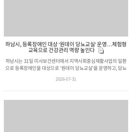
신에게는 매일 아침 반갑게 맞이해 주는 이웃과 보람찬 일터를 안
기관 간 긴밀한 공조를 통해 1년 넘게 난제로 남아있던 단샘초 대
“경제와 투자에 대한 올바른 이해는 청년들이 미래를 준비하는 중
소년 국제교류사업이다. 리틀락시 청소년 12명과 제니퍼 글래스
겨주고, 지역사회에는 어르신의 오랜 경험이 고품질 서비스로 돌
각선 횡단보도 설치를 성사시켰으며, 수능 당일 교통·소음 대책 및
요한 경쟁력”이라며 “이번 특강이 청년들이 변화하는 경제환경을
고 교육국장 등 인솔자 4명, 하남시 청소년 14명 등 총 30여 명은
아오는 선순환 구조를 더욱 공고히 해 나간다.이현재 하남시장은
비상 이송체계 구축, 아파트 지하주차장 전기차 화재 대응체계 마
이해하고 건강한 자산관리 역량을 키우는 데 도움이 되길 바라며
하남과 서울의 주요 문화·교육 현장을 함께하며 서로의 문화를 배
“어르신들이 한평생 쌓아오신 경륜과 지혜는 하남시가 더욱 활력
련 등 굵직한 지역 현안을 속속 해결하며 탁월한 성과를 거둬왔다.
많은 관심과 참여를 부탁드린다”고 말했다. 한편, 자세한 사항은 하
우고 우정을 쌓았다. 지난 7월 30일에는 한국애니메이션고등학교
넘치고 따뜻한 도시로 성장하도록 돕는 가장 소중한 자산”이라며
별도 예산 투입 없이 기존 행정망을 활용해 기관 간 장벽을 허물고,
남시청 홈페이지 공지사항에서 확인할 수 있으며, 기타 문의는 하
를 찾아 학교 시설을 둘러보고 조혜진 교감과 스테파니 베스틀 리
“앞으로도 일회성 지원을 넘어 어르신이 자부심을 가지고 사회의
복잡하게 얽힌 현안에 협력 물꼬를 트는 혁신 행정 모델로 평가받
남시 청년일자리과(☎031-790-6366)로 하면 된다.
틀락시 교육구 관계자가 학생 교류와 교육 협력 확대 방안을 논의
하남시, 등록장애인 대상 ‘원데이 당뇨교실’ 운영…체험형
주체로 참여할 수 있는 양질의 일자리를 끊임없이 발굴하여, 어르
고 있다.
했다. 이어 국제화추진협의회가 마련한 만찬에서는 양 도시 청소
교육으로 건강관리 역량 높인다
신 누구나 존엄하고 건강한 노후를 누릴 수 있는 명품 활력도시 하
년과 관계자들이 한자리에 모여 우정을 나누며 국제교류의 의미를
남을 완성해 가겠다”고 밝혔다.
더욱 깊게 했다. 가장 큰 호응을 얻은 프로그램은 하남시 비보이단
하남시는 31일 미사보건센터에서 지역사회중심재활사업의 일환
공연과 비보잉 체험이었다. 세계적인 수준의 비보잉 공연을 관람
으로 등록장애인을 대상으로 ‘원데이 당뇨교실’을 운영하고, 당뇨
한 뒤 청소년들은 직접 기본 동작을 배우며 함께 호흡했고, 언어보
병 예방과 자가 건강관리 능력 향상을 위한 체험형 교육을 실시했
2026-07-31
다 몸짓과 음악으로 자연스럽게 소통했다. 체험에 참여한 한 청소
다. 이번 교육은 하남시 고혈압·당뇨 등록교육센터와 협력해 진행
년은 “한국의 스트리트 댄스 문화를 직접 보고 배워볼 수 있어 정말
됐으며, 뇌병변·지체장애인 등 등록장애인 11명이 참여했다. 프로
흥미진진했고 오래 기억에 남을 것 같다”고 말했다. 이 밖에도 교류
그램은 당뇨병을 올바르게 이해하고 일상에서 스스로 건강을 관리
단은 하남유니온타워에서 친환경 자원순환 시스템을 견학하고 하
할 수 있도록 체험과 실습 중심으로 구성해 참여자들의 이해도와
남시 전경을 둘러봤으며, 하남시청소년수련관 체험활동과 홈스테
실천력을 높이는 데 중점을 뒀다. 특히 하남시는 지난해 처음 운영
이, 국립중앙박물관·경복궁·남산타워·하이커그라운드 K-팝 XR 체
한 당뇨교실이 참여자들의 높은 만족도와 교육 효과를 거둔 데 힘
험 등 다양한 프로그램에 참여하며 한국 문화를 폭넓게 경험했
입어 올해도 프로그램을 이어 운영했다. 전문기관과의 협력을 바
다. 이현재 하남시장은 “이번 교류가 양 도시 청소년들에게 서로를
탕으로 장애인의 만성질환 예방과 건강관리 역량을 높이는 맞춤형