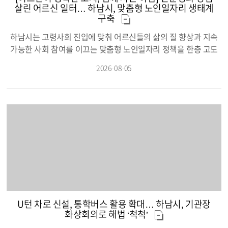
에서 특별한 추억을 만들었다. 또한 덕포5일장과 청령포원 체험 등
살린 어르신 일터… 하남시, 맞춤형 노인일자리 생태계
을 통해 영월의 역사와 전통문화를 직접 경험하며 지역의 매력을
구축
느끼는 시간을 보냈다. 두 차례 만남으로 쌓아온 친밀감은 이번 3
하남시는 고령사회 진입에 맞춰 어르신들의 삶의 질 향상과 지속
차 캠프에서 더욱 깊어졌다. 올해 마지막 일정으로 마련된 이번 캠
가능한 사회 참여를 이끄는 맞춤형 노인일자리 정책을 한층 고도
프에는 하남·영월 청소년과 관계자 등 60여 명이 참여했으며, 영월
화하고 있다. 2025년 기준 하남시의 65세 이상 어르신 인구는 5만
에서 함께했던 친구들이 다시 만나 반가운 인사를 나누고 지난 추
2026-08-05
1천300여 명으로 전체 인구의 15.5%를 차지하며 빠르게 고령사
억을 공유하며 한층 가까워진 모습을 보였다. 참가자들은 팀을 나
회로 접어들었다. 특히 실태조사 결과 어르신들이 겪는 생활 속 어
눠 진행한 공동체 활동을 통해 서로 협력하고 소통하며 자연스럽
려움 중 경제적 문제(40.7%)와 외로움 및 소외감(20.7%)이 큰 비
게 어울렸고, 하남유니온타워 견학과 하남스타필드 스포츠 체험을
중을 차지함에 따라, 단순한 일회성 소득 보충을 넘어 일상의 보람
함께하며 하남의 다양한 매력을 경험했다. 마지막에는 세 차례에
과 사회적 관계망을 되찾아주는 맞춤형 일자리의 중요성이 더욱
걸친 교류활동을 돌아보는 소감 나누기와 시상식을 통해 서로의
커지고 있다. 이에 하남시는 어르신이 평생 쌓아온 지혜와 숙련된
성장을 응원하고, 앞으로도 이어질 인연을 약속하며 일정을 마무
경험을 지역사회가 필요로 하는 복지·교육·소통의 영역과 유기적
리했다. 이현재 하남시장은 “이번 교류가 두 지역 청소년들이 서로
으로 연결하고 있다. 1,000원 음료로 세대를 이어주는 미사노인복
의 문화를 이해하고 함께 성장하는 소중한 계기가 되었기를 바란
지관 ‘카페 미노’부터 원도심 취약계층의 주거 위생과 안부를 다정
다”며 “앞으로도 하남시와 영월군을 대표하는 청소년 교류 프로그
히 살피는 ‘찾아가는 빨래방’, 퇴직 후 전문성을 이웃과 나누는 ‘어
램으로 더욱 내실 있게 발전시켜 나가겠다”고 말했다.
르신 영어멘토’에 이르기까지, 하남시만의 차별화된 노인일자리
U턴 차로 신설, 통학버스 활용 확대… 하남시, 기관장
성공 모델이 도시 곳곳에 따뜻한 온기를 불어넣고 있다. ■ 1,000원
화상회의로 해법 ‘척척’
의 온기와 세대 간 교류… 미사노인복지관 공동체사업단 ‘카페 미