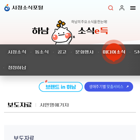
본문 바로가기
시정소식포털
하남의 주요 소식을 한눈에!
하남
소식
e득
시정소식
동소식
공고
문화행사
미디어소식
S
청정하남
생애주기별
맞춤서비스
보도자료
시민명예기자
보도자료