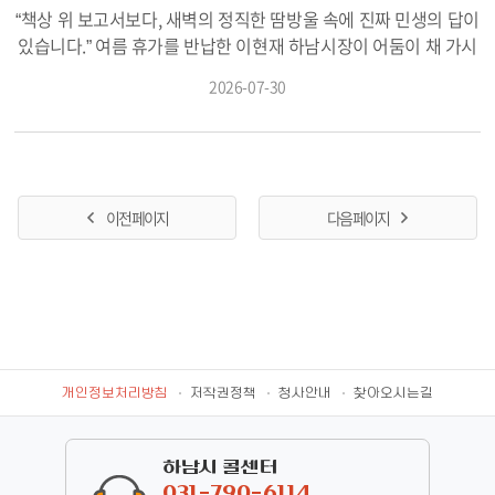
체와 보호필터, 개폐형 노즐, 부식에 강한 내식성 자재 등 최신 기
“책상 위 보고서보다, 새벽의 정직한 땀방울 속에 진짜 민생의 답이
술을 도입해 고장 원인을 근본적으로 차단함으로써 과다한 유지관
있습니다.” 여름 휴가를 반납한 이현재 하남시장이 어둠이 채 가시
리 비용을 획기적으로 줄일 수 있다고 판단하고 있다. 수질 개선과
지 않은 이른 새벽, 악취와 먼지가 자욱한 현장 한가운데로 망설임
2026-07-30
자원 활용 측면에서도 신규 설치의 효과가 크다고 분석한다. 음악
없이 몸을 던졌다. 정갈한 양복 대신 작업복과 운동화를 착용한 채
분수와 워터스크린이 작동하면서 물을 분사하고 순환시키는 과정
새벽 쓰레기 수거차에 직접 올라서며, 매일 고된 노동을 견디는 환
은 물속에 공기를 불어넣어 산소 농도를 높이는 ‘폭기(曝氣) 작
경공무직들의 어려움을 몸소 체감하는 진정성 있는 현장 행정을
용’을 일으킨다. 이는 산소 부족으로 인한 악취와 녹조 발생을 억제
펼쳤다. 30일 새벽 5시, 하남시 쓰레기 적환장에는 쓰레기 수거차
하는 등 망월천 환경 정화에 보조적인 역할을 하게 된다. 서울 노원
의 육중한 엔진 소리만이 진동했다. 이현재 시장은 두꺼운 작업 장
이전 페이지
다음 페이지
당현천, 화성 동탄호수공원, 충주 호암지 등 타 지자체 역시 저수심
갑을 고쳐 끼며 수거차에 탑승했다. 약 1시간 반 동안 이어진 수거
하천이나 저류지를 활용해 수경시설을 성공적으로 운영하고 있다.
작업 내내 이현재 시장은 가파르고 비좁은 주택가 도로변을 발로
용수 또한 별도의 지하수 개발 공사 없이 약 6만 톤 규모의 기존 망
누볐다. 무거운 쓰레기봉투를 연신 청소차 안으로 던져 넣는 이현
월천 저류지를 활용하면 필요한 용수 500톤을 안정적으로 공급받
재 시장의 이마와 등줄기에는 어느새 굵은 땀방울이 비 오듯 흘러
을 수 있다. 하남시가 추경을 통한 사업 적기 추진을 강조하는 핵심
내렸다. 이 과정에서 이현재 시장은 “성숙한 시민의식으로 분리수
배경에는 미사역 일대 상권의 심각한 침체도 자리 잡고 있다. 현재
거가 철저히 이루어져 있어 수거 작업의 부담을 한결 덜 수 있었
미사역 인근 상권 공실률은 8.1%에 달하며 일부 대형 복합몰의 경
다”며, 쾌적한 도시를 함께 만드는 시민들에게 깊은 고마움을 전했
개인정보처리방침
저작권정책
청사안내
찾아오시는길
우 40~50%까지 비어 있어 인근 고덕강일지구나 고덕비즈밸리 등
다. 손에 쥔 장갑은 이내 먼지와 오물로 얼룩졌지만, 이현재 시장의
으로 소비 인구가 유출되는 상황이다. 타 지자체 사례를 보면 화성
눈빛과 손길에는 주저함이 없었다. 현장에서 함께 몸을 부딪친 환
동탄호수공원은 분수쇼 재개장 당시 전국 T맵 검색량 1위를 기록
경공무직 근로자들은 수거차에 함께 오르내리며 묵묵히 땀 흘리는
하남시 콜센터
031-790-6114