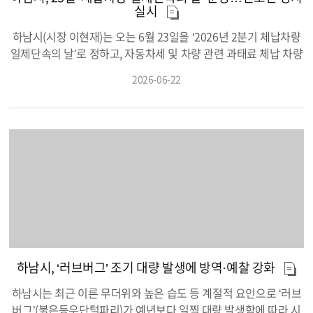
도구 구분 사용과 조리 중 장갑 교체 수칙 준수 여부를 확인하고,
실시
환자가 발생한 장소에 대한 신속한 소독과 위생관리 강화를 당부
했다. 또한 유증상자 발생 시 신속한 모니터링과 비상연락체계를
하남시(시장 이현재)는 오는 6월 23일을 ‘2026년 2분기 체납차량
유지하도록 하고, 가정과 지역사회로의 추가 전파를 막기 위해 가
일제단속의 날’로 정하고, 자동차세 및 차량 관련 과태료 체납 차량
정통신문과 예방 홍보자료를 활용해 학생과 학부모의 감염병 예방
에 대한 번호판 영치를 집중 실시한다고 밝혔다. 영치 대상은 ▲자
2026-06-22
인식 제고에도 나설 계획이다. 학교 현장 대응과 함께 지역사회 확
동차세 2회 이상 체납 차량 ▲주정차 위반·검사지연·책임보험 미
산 방지를 위한 방역체계도 강화하고 있다.하남시보건소는 중앙정
가입 등 과태료 체납액이 30만 원 이상인 차량이다. 다만, 화물차·
부 및 경기도와 연계한 하절기 비상방역체계를 운영하며 24시간
다마스·밴 등 생계형 차량의 경우 경제적 여건을 고려해 5회 이상
상시 연락망을 유지하고 있다. 집단 발생 시에는 신속한 보고와 초
체납한 경우에 한해 번호판을 영치한다. 이는 생업을 유지해야 하
동 대응, 역학조사 등이 이뤄질 수 있도록 대응체계를 강화하고 있
는 시민들의 부담을 최소화하면서도 성실납세 문화를 정착시키기
으며, 동일한 음식을 섭취한 뒤 설사나 구토 등 감염병 의심 증상을
위한 조치다. 이번 단속은 경기도의 체납차량 일제단속과 보조를
보이는 환자가 2명 이상 발생할 경우 즉시 보건소로 신고해 줄 것
맞춰 진행되며, 하남경찰서와 협력해 보다 효과적인 단속을 추진
을 당부했다. 이와 함께 시민들을 대상으로 한 예방수칙 홍보도 강
할 예정이다. 단속 현장에는 번호판을 실시간으로 인식하고 체납
화한다. 음식은 중심온도 75℃ 이상(어패류는 85℃ 이상)에서 1분
정보를 조회할 수 있는 카메라와 태블릿 PC가 탑재된 단속 차량 1
이상 충분히 익혀 먹고, 물은 끓여 마시며, 채소와 과일은 깨끗이
대를 투입하여 신속한 영치 활동을 실시할 예정이며, 차량 진입이
씻어 섭취하는 등 식품위생 수칙을 철저히 지켜야 한다고 강조했
어려운 지역은 모바일 기기를 활용해 현장을 직접 누비며 체납액
하남시, ‘러브버그’ 조기 대량 발생에 방역·예찰 강화
다. 특히 노로바이러스는 단 18개의 입자만으로도 감염될 수 있어
을 면밀하게 징수할 계획이다. 경찰관은 단속구간 교통통제와 과
손씻기와 환경 소독 등 개인위생 관리가 무엇보다 중요하다. 환자
태료 체납차량 영치 업무를 병행한다. 영치된 번호판은 체납액을
하남시는 최근 이른 무더위와 높은 습도 등 계절적 요인으로 ‘러브
가 사용한 화장실이나 손이 자주 닿는 시설물은 1,000ppm(1리터
전액 납부 후 하남시청 세원관리과를 방문하여 반환받을 수 있다.
버그’(붉은등우단털파리)가 예년보다 일찍 대량 발생함에 따라 시