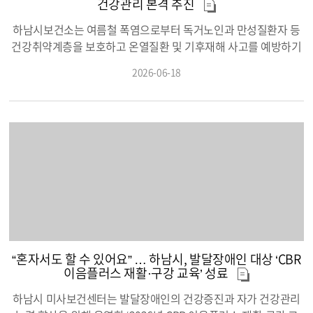
건강관리 본격 추진
여준다는 점에서 큰 주목을 받고 있다. 시는 국가를 위해 헌신한 이
남 연장 ▲GTX-D 황산 경유 등을 제5차 국가철도망구축계획 반영
들의 흘린 눈물과 아픔을 도시의 소중한 역사 자산으로 승화시키
을 목표로 추진한다. 여기에 하남드림광역환승센터를 중심으로 위
하남시보건소는 여름철 폭염으로부터 독거노인과 만성질환자 등
며 지역 보훈 문화의 수준을 한 차원 높였다는 평가를 받는다. ‘기
례·감일·원도심·미사 등을 연결하는 교통망을 조성하고 지역 간 단
건강취약계층을 보호하고 온열질환 및 기후재해 사고를 예방하기
억으로 쓰는 역사’에는 앞서 소개된 두 어르신을 포함해 ▲월남전
절된 도로 연계를 위해 광역도로를 신설하고 권역을 잇는 순환버
위해 「2026년 폭염대응 방문건강관리 계획」을 추진한다고 밝
2026-06-18
참전용사 김만수·우해도 ▲전몰군경 유족 박경희 ▲무공수훈자
스 노선을 새로 깔아, 단절 없는 연계 교통망을 조성할 예정이
혔다. 보건소는 폭염대책기간인 9월 30일까지 방문건강관리사업
양회윤 ▲특수임무유공자 장대현 ▲전몰군경 미망인 이은자 ▲독
다. 둘째, 국가정원+세계적 문화 엔터테인먼트 시설 K-컬처 복합
등록 대상자 3,813가구를 대상으로 집중 건강관리를 실시한다. 방
립유공자 후손 정소강 등 격동의 현대사를 온몸으로 마주한 9인의
콤플렉스로 체류형 관광자원인 수도권 동부 허브로 문화·관광산업
문간호사 10명과 신체활동 전문인력 1명 등 총 11명의 전담인력
생애사가 정성스럽게 녹아 있다. 이날 출판기념회에서는 감사장
을 육성도시개발 분야에서는 규제로 얽힌 미사섬을 하남의 역사성
이 건강 상태를 수시로 확인하며 폭염 피해 예방에 나선다. 특히 독
수여와 기록 영상 상영에 이어 하남시청소년의회 학생들이 미래세
이 고려된 한강 동부권역 천혜의 한강 수변 생태 자원과 전 세계를
거노인, 만성질환자, 비닐하우스·창고 등 열악한 주거환경 거주자
대 다짐 선언을 발표하며 영웅들의 고귀한 정신을 세대를 넘어 올
사로잡은 ‘K-컬처’의 역동성을 하나의 공간에 용해하는 ‘국가정원
와 같이 폭염에 취약한 고위험군은 별도 관리한다. 폭염특보가 발
바르게 계승할 것을 약속했다. 시는 이번 출판을 기념하여 오는 7
과 K-컬처 융복합 글로벌 명소’로 통합하여 본격 추진한다. 국가정
효되면 직접 방문과 전화 모니터링을 강화해 건강 상태를 확인하
월 16일까지 하남시보훈회관 1층에서 특별 기획 전시를 진행한다.
원은 고유한 생태적 가치 위에 대규모 K-컬처 복합 콤플렉스(K-스
고, 이상 징후 발생 시 신속하게 대응할 계획이다. 또한 방문과 전
전시회장에서는 구술가들의 채록 당시 촬영된 사진과 영상, 주요
타월드)를 유기적으로 연계 조성, 환경 보전과 첨단 미래 문화·관광
화, 문자 안내를 통해 폭염 예방수칙과 행동요령을 안내하고, 경로
구술 내용을 직접 만나볼 수 있으며 호국 영웅에게 감사의 마음을
산업 중심의 수도권 동부의 문화·관광 벨트를 조성 추진한다. 하남
당 169개소 무더위쉼터 이용 정보를 제공한다. 냉감바지와 양우산
전하는 편지 쓰기 이벤트도 함께 운영된다. 이현재 시장은 “오늘
시는 이재명 대통령과 추미애 경기도지사 당선인의 공약사항인 국
등 폭염 예방물품 약 3천 개도 지원해 시민들이 무더운 여름을 보
“혼자서도 할 수 있어요” … 하남시, 발달장애인 대상 ‘CBR
우리가 누리는 평화로운 일상은 수많은 호국 영웅들의 값진 희생
가정원 조성을 효율적으로 추진하기 위해 미사아일랜드(미사
다 안전하게 보낼 수 있도록 도울 예정이다. 아울러 AI·IoT 기반 건
이음플러스 재활·구강 교육’ 성료
과 헌신 위에 세워진 것”이라며 “앞으로도 하남시는 그 숭고한 정신
섬) 주변과 한강 둔치를 국가정원으로, 비닐하우스 등 주민 주거지
강관리사업 참여자를 대상으로 활동량계, 혈압계, 혈당계, 체중계,
을 미래세대에 올바르게 전달하고 계승하는 보훈 교육에 최선을
역 사유지는 K-스타월드로 각각 분리해 동시에 추진한다고 밝혔
AI스피커 등을 활용한 비대면 건강 모니터링을 실시한다. 이를 통
하남시 미사보건센터는 발달장애인의 건강증진과 자가 건강관리