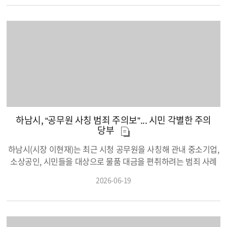
“사람에게 직접적인 피해를 주는 해충이 아닌 만큼 과도한 불안보
진행된 이번 교육은 일반적인 출산·육아 교육과 차별화된 ‘환경보
다는 생활 속 예방수칙을 실천해 주시길 바란다”고 말했다. 하남시
건’을 주제로 마련됐다. 교육은 지난 17일 오후 미사보건센터 2층
는 향후에도 모니터링을 통해 시민 불편을 최소화할 계획이며 필
대강당에서 관내 15주~32주 등록 임산부 20명을 대상으로 진행됐
요시 취약지를 중심으로 방역작업을 병행할 예정이다.
으며, 한국환경보전원의 환경보건 전문 강사가 직접 참여해 일상
생활 속 환경유해인자와 안전한 생활 실천 방법, 육아용품 선택 요
령 등을 임산부의 눈높이에 맞춰 알기 쉽게 설명했다. 이번 프로그
램은 환경유해인자로부터 임산부와 태아의 건강을 보호하는 방법
을 배우는 이론 교육과 태교 및 정서적 안정을 돕는 ‘자개모빌 만들
기’ 체험으로 구성됐다. 총 80분간 진행된 교육은 실생활에 도움이
되는 건강 정보와 힐링 프로그램을 함께 제공해 참여자들의 큰 호
하남시, “공무원 사칭 범죄 주의보”... 시민 각별한 주의
응을 얻었다. 특히 온라인 선착순 접수 시작과 동시에 모집이 마감
당부
될 정도로 높은 관심을 모았으며, 참여자들은 평소 접하기 어려운
하남시(시장 이현재)는 최근 시청 공무원을 사칭해 관내 중소기업,
환경보건 정보를 쉽고 유익하게 배울 수 있었다는 점에서 높은 만
소상공인, 시민들을 대상으로 물품 대금을 편취하려는 범죄 사례
족도를 나타냈다. 이현재 하남시장은 “이번 교육이 임산부들이 환
가 지속적으로 발생함에 따라 각별한 주의가 필요하다고 19일 밝
경보건의 중요성을 이해하고 건강한 출산과 육아를 준비하는 데
2026-06-19
혔다. 최근 발생하고 있는 사칭 범죄는 과거보다 훨씬 지능화되고
도움이 되었기를 바란다”며 “앞으로도 아이 키우기 좋은 건강도시
대담해진 양상을 보이고 있다. 특히 시청 내부 문서 양식을 정교하
하남을 만들기 위해 임산부와 가족을 위한 맞춤형 건강 프로그램
게 모방한 ‘가짜 지출품의서’와 주문서를 제시하며 피해자의 의심
을 지속적으로 확대해 나가겠다”고 말했다. 한편 미사보건센터는
을 피한 뒤, 이를 빌미로 물품의 선납이나 대납을 유도하는 수법이
이번 대면 특강 외에도 시간과 장소에 구애받지 않고 참여할 수 있