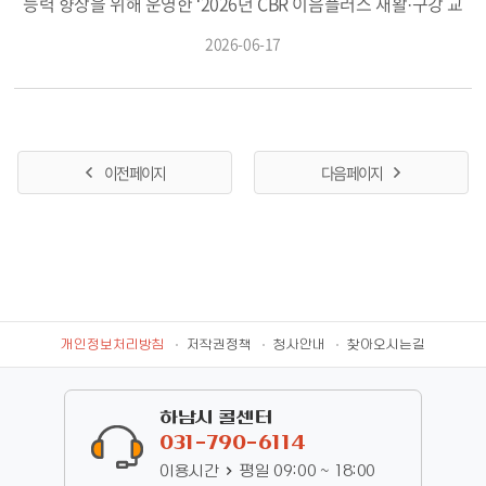
다하겠다”고 강조했다.
다. 특히 하남시는 경기도의 2026년 정원문화산업 종합계획 수립
해 건강정보와 응급신호를 수시로 확인하며 폭염으로 인한 건강
능력 향상을 위해 운영한 ‘2026년 CBR 이음플러스 재활·구강 교
용역에 발맞춰 올해 하반기 국가정원 타당성 조사 용역을 진행하
이상을 조기에 파악할 방침이다. 이와 함께 온열질환 진단 시 연 1
육’을 성황리에 마무리했다고 17일 밝혔다. 이번 교육은 경기도남
2026-06-17
고 국가정원을 포함한 미사섬 개발·보전 지원을 위한 조례 제정을
회 15만 원을 지원하는 ‘경기 기후보험’ 제도를 안내해 시민들이 기
부 지역장애인보건의료센터와 협력해 하남장애인직업재활센터
추진할 계획이다. 또한 그린벨트(GB) 내 비닐하우스 등 훼손된 미
후재난으로 인한 건강 피해 지원 혜택을 받을 수 있도록 돕는다. 보
근로인과 훈련생 38명을 대상으로 진행됐다. 지난해에 이어 올해
사섬 사유지에 문화·콘텐츠 산업(IT+CT)을 집약한 “K-컬처 복합 콤
건소는 폭염대책기간 동안 비상근무 체계도 운영한다. 건강위험군
도 연속 운영되며 장애인의 건강관리 역량을 높이고 지역사회 중
플렉스(공연장, IT+CT 단지, 주거 등)” 조성을 위해 시는 그간 걸림
안부 확인과 건강수칙 문자 발송, 무더위쉼터 안내 등을 지속적으
심 재활사업(CBR)의 협력 기반을 강화하는 계기가 됐다. 발달장애
돌이었던 GB 해제를 위해 중앙규제개혁위원회에 건의한 결과, 수
로 추진하는 한편, 사회복지협의회와 동 행정복지센터 등 지역사
인은 건강관리의 중요성을 인식하더라도 정보 이해와 실천에 어려
이전 페이지
다음 페이지
질 1·2등급지라도 수질오염원 관리 대책을 수립하면 해제가 가능
회 자원과 연계해 취약계층 보호망을 더욱 촘촘히 구축할 계획이
움을 겪는 경우가 많아 지속적이고 체계적인 건강교육이 필요하
하도록 국토교통부 지침 개정(’23.7.)을 이끌어냈다. 이를 바탕으로
다. 이현재 시장은 “폭염은 건강취약계층에게 큰 위협이 될 수 있는
다. 이에 시는 참여자들이 일상생활 속에서 쉽게 실천할 수 있는 재
시는 기후에너지환경부와 국토교통부에 사전협의서를 제출(’25.
만큼 선제적인 건강관리와 안전 확인에 집중하고 있다”며 “시민들
활운동과 구강관리 방법을 중심으로 맞춤형 교육을 마련했다. 교
4.)하고 같은 해 6월 긍정 검토의견을 회신받았다. 아울러 비상경
께서도 충분한 수분 섭취와 낮 시간대 야외활동 자제 등 폭염 예방
육은 지난 6월 9일과 16일 두 차례에 걸쳐 하남장애인직업재활센
제장관회의(’23.11.)에서는 대규모 외자 유치 시 행정절차를 줄여
수칙을 적극 실천해 주시기 바란다”고 말했다.
터에서 진행됐다. 전문강사가 참여자의 이해 수준과 특성을 고려
주는 발표도 있었다. 현재 본격적인 사업 추진을 위한 민간참여자
해 이론과 실습을 병행한 참여형 교육으로 운영했으며, 반복 설명
공모 절차(’26.3.~9.)에 들어갔으며, 3개사가 참여의향서를 제출한
과 개별 지도를 통해 교육 효과를 높였다. 1회기 재활운동 교육에
개인정보처리방침
저작권정책
청사안내
찾아오시는길
상태이다. 또한 “한류문화(K-culture)의 새로운 공간조성과 미래발
서는 스트레칭과 관절가동운동, 근력운동 등을 통해 근육 긴장 완
전방향(K-Star World Project)”을 주제로 개최된 국회토론회(’22.
화와 관절 구축 예방, 신체 기능 향상을 위한 운동 방법을 익혔다.
11.) 이후 문화체육관광부 예산에 용역비 3억 원이 반영됐으며, 한
이어 2회기 구강관리 교육에서는 구강 내·외 마사지와 치면세균막
하남시 콜센터
국문화관광연구원이 수행한 “민간자본을 활용한 수도권 K-컬처 집
관리법, 치아우식증 및 치주질환 예방법, 올바른 칫솔질과 구강위
031-790-6114
적단지 조성 가능성 연구용역” 최종보고서(’25.4.)에서 하남시는
생용품 사용법 등을 실습 중심으로 교육했다. 참여자들은 강사의
이용시간
평일 09:00 ~ 18:00