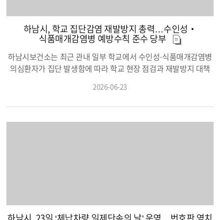
하남시, 학교 집단감염 재발방지 총력…수인성‧
식품매개감염병 예방수칙 준수 당부
하남시보건소는 최근 관내 일부 학교에서 수인성·식품매개감염병
의심환자가 집단 발생함에 따라 학교 현장 점검과 재발방지 대책
을 추진하고, 시민들을 대상으로 여름철 감염병 예방수칙 홍보를
2026-06-23
강화한다고 밝혔다. 수인성·식품매개감염병은 세균이나 바이러스
등에 오염된 물 또는 음식을 섭취해 발생하는 감염병으로, 주로 구
토와 설사, 복통 등 장관감염 증상을 동반한다. 특히 여름철은 높은
기온과 습도, 장마나 집중호우 등의 영향으로 병원체가 증식하기
쉬워 집단발생 위험이 높아 각별한 주의가 필요하다. 이에 따라 하
남시보건소는 추가 확산을 차단하고 재발을 예방하기 위해 지난 6
월 16일부터 22일까지 집단발생이 확인된 학교를 대상으로 현장
방문을 실시해 학교장, 보건교사, 영양사 등과 면담을 진행하였다.
주요 점검사항은 유증상 학생과 조리종사자 및 교직원의 건강관리
이다. 증상이 있는 경우 증상 소실 후 48시간까지 등교와 출근을 중
지하도록 안내했다. 아울러 교차오염 방지를 위해 식재료별 조리
하남시, 23일 ‘체납차량 일제단속의 날’ 운영…번호판 영치