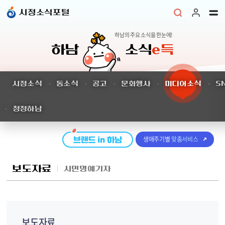
본문 바로가기
시정소식포털
하남의 주요 소식을 한눈에!
하남
소식
e득
시정소식
동소식
공고
문화행사
미디어소식
S
청정하남
생애주기별
맞춤서비스
보도자료
시민명예기자
보도자료