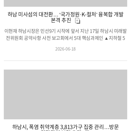
록을 통해 오늘날 우리 곁에 영원히 살아 숨 쉬고 있다. ■ 월남전 참
전용사 박창용 어르신백마부대 소총수로 참전한 박창용(76) 어르
하남 미사섬의 대전환… ‘국가정원·K-컬처’ 융복합 개발
신은 15명 중 소수만 살아남았던 369고지 전투의 비극을 기억한
본격 추진
다. 야간 기습으로 동료 전우들이 울부짖는 칠흑 같은 어둠 속에서,
이현재 하남시장은 민선9기 시작에 앞서 지난 17일 하남시 미래발
선임이었던 조○○ 병장이 박창용 어르신을 숲속에 숨겨준 덕분에
전위원회 공약사항 사전 보고회에서 5대 핵심과제인 ▲지하철 5
극적으로 목숨을 건질 수 있었다. 파병 당시 입은 부상으로 오랜 세
철 시대 완성 총력 ▲2030년 10조 원 규모 투자유치 ▲최고의 교
월 신체적 고난을 겪으면서도 하남 미사한강모랫길을 맨발로 걸으
2026-06-18
육, 2030 주요 대학 합격자 1,000명 시대 달성 ▲K-스타월드 및 국
며 건강을 돌본 박창용 어르신은 현재 소통의 어려움을 이겨내고
가정원 조성 ▲전 세대를 아우르는 맞춤형 복지 이행을 위한 전
당당히 살아가고 있다. 박창용 어르신은 “내 생명의 은인인 조 병장
략 로드맵 구축을 본격적으로 실행에 옮기기 위한 차질 없는 추진
을 꼭 다시 만나고 싶다”며 전우를 향한 애틋한 그리움을 토해내 독
을 당부했다. 이어 “수도권 살기 좋은 도시 7위, 민원서비스 종합평
자들의 심금을 울린다. 역사의 소용돌이 속에서 조국을 위해 자신
가 4년 연속 1위” 등의 성과를 바탕으로 수도권 최고의 도시로 만
을 던진 영웅들의 생생한 목소리가 위대한 기록으로 부활했다. 하
들어 가자는 포부를 밝혔다. 첫째, 지하철 '5철 시대' 완성 총력 및
남시는 18일 미사도서관에서 참전유공자와 유가족의 위대한 삶을
버스 등 교통체계 개선'5호선 유치'와 '3·9호선 확정'을 이끈 경험
담은 구술 채록집 ‘기억으로 쓰는 역사’의 출판 기념회를 개최했다.
을 살려 임기 내 하남을 수도권 지하철 거점으로 완성하는 방향을
이번 행사는 호국보훈의 달을 맞아 마련된 자리로 이현재 시장을
수립했다. 핵심은 3·5·9호선에 위례신사선 하남연장과 GTX-D를
비롯해 금광연 하남시의회 의장, 보훈단체장, 구술가 및 기록조사
더한 '5철(鐵) 시대' 완성이다.구체적으로 ▲9호선 강일~미사 구
원, 시민 등 100여 명이 참석해 호국영웅들의 숭고한 희생을 기렸
다. 이번 아카이브 사업은 단순한 과거의 기록 정리를 넘어 국가유
간 2031년 조기 개통 ▲3호선 2032년 적기 개통 및 만남의 광장
하남시, 폭염 취약계층 3,813가구 집중 관리…방문
공자와 그 가족을 향한 하남시의 깊은 존경과 품격 있는 예우를 보
연결 보행통로 설치 ▲5호선 배차간격 단축 추진 ▲위례신사선 하