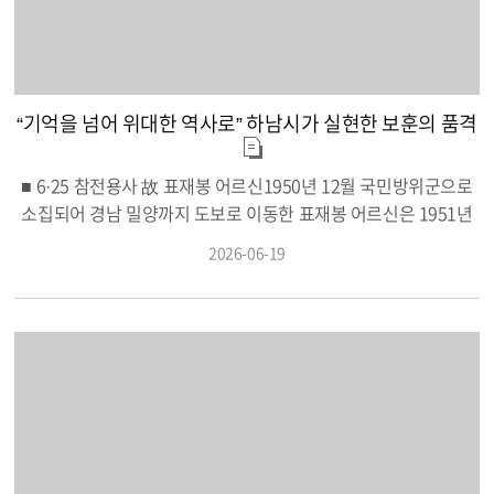
내 시·군의 행정서비스 질을 종합 검증하는 가장 객관적인 평가 제
도다. 하남시는 이번 평가의 정량평가 부문에서 단 한 건의 감점도
없이 110개 전체 지표에서 최고 등급인 ‘S등급’을 달성하는 기록을
세웠다. 특히 재난안전관리와 복지 사각지대 발굴·지원부터 소상
“기억을 넘어 위대한 역사로” 하남시가 실현한 보훈의 품격
공인 지원, 기회소득 지급 등 지역경제 활성화와 탄소중립 실현에
이르기까지 행정 전 분야에 걸친 세부 지표를 모두 최고 등급으로
채우며 빈틈없는 행정력을 대외적으로 증명했다. 이번 평가로 대
■ 6·25 참전용사 故 표재봉 어르신1950년 12월 국민방위군으로
외적 행정 신뢰도를 한층 높인 하남시는 이를 발판 삼아 살기 좋은
소집되어 경남 밀양까지 도보로 이동한 표재봉 어르신은 1951년
도시 조성을 위한 핵심 과제들을 차질 없이 추진해 나갈 방침이다.
제주 모슬포 육군 제1훈련소를 거쳐 국군 제7사단 5연대에 배치되
2026-06-19
아울러 확보한 시상금 중 일부를 내년도 평가 대응을 위한 사업비
었다. 가장 치열했던 인제 현리 전투를 치른 후, 1951년 6월 강원
로 재투자하고, 우수 성과를 낸 담당 공직자에게 인센티브를 지급
도 양구 군량현 전투에서 마석봉 고지(現 숫돌봉)를 방어하던 중
해 행정 동력을 이어갈 계획이다. 이현재 하남시장은 “경기도 전체
우측 다리에 총상을 입고 같은 해 9월 명예제대했다. 오랜 세월이
4위라는 역대 최고 성과는 시정을 믿고 지지해 준 33만 하남시민
흘러 2017년 어머니가 세상을 떠난 후, 아들이 유품을 정리하다가
과 맡은 바 소임을 다해 준 전 공직자가 함께 이뤄낸 값진 결실”이
여덟 조각으로 접혀 낡아버린 선친의 명예제대증을 극적으로 발견
라며 “앞으로도 고도화된 행정력을 바탕으로 시민이 체감할 수 있
했다. 아들은 사료를 바탕으로 선친의 행적을 실증적으로 추적했
는 실질적인 정책 성과를 계속해서 창출해 나가겠다”고 강조했다.
고, 마침내 2025년 6월 보훈부로부터 국가유공자 증서를 받아 부
모님 영전에 바쳤다. 비록 어르신은 1983년 세상을 떠났지만 조국
을 위해 몸을 던진 호국 영웅의 위대한 발자취는 자식의 간절한 기