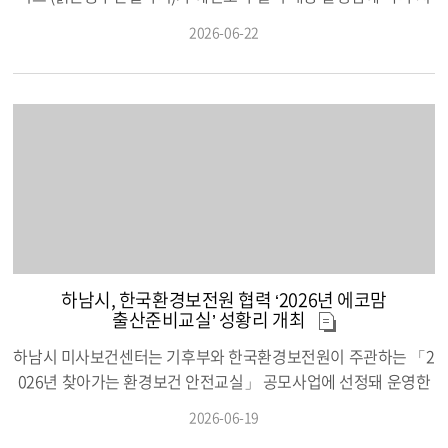
패트병에 종이컵 1/7의 용량의 락스를 넣고 나머지 용량은 물로 채
영치 이후에도 체납액을 납부하지 않을 경우, 인도명령·강제견인·
민 불편을 최소화하기 위한 행동요령을 안내하고 취약지역 중심의
2026-06-22
워 혼합)으로, 유증상자가 구토한 장소 등은 단시간 내 소독 권장이
공매처분·운행정지명령 등 강력한 체납처분이 뒤따른다. 시 관계
방역과 예찰 활동을 강화하고 있다고 밝혔다. 러브버그는 사람을
되므로 5,000ppm(1리터 패트병에 종이컵 2/3의 용량의 락스를
자는 “자동차 번호판 영치로 인해 불편을 겪지 않도록 미리 체납액
물거나 질병을 매개하지 않는 무해한 곤충으로 알려졌다. 다만 개
넣고 나머지 용량은 물로 채워 혼합) 용액을 물걸레에 묻혀 닦아내
을 납부해 주시길 부탁드린다”며 “앞으로도 지속적인 단속과 납세
체 수가 많을 경우 주거지와 상가, 가로등 주변 등에 무리를 지어
고 다시 물로 씻어내거나 깨끗한 물걸레로 닦아내야 하며, 환기가
독려를 통해 성실납세 문화를 조성해 나가겠다”고 밝혔다.
모여들어 시민들에게 불편을 줄 수 있다. 밝은 불빛에 유인되는 특
필요하다. 또한 손 씻기만으로도 수인성 질환은 50~70%, 호흡기
성이 있어 야간 시간대에 건물 외벽이나 창문 등에 집중적으로 모
질환은 약 20%의 예방 효과가 있는 것으로 알려져 있는 만큼 올바
이기도 한다. 최근 전국적으로 러브버그 발생이 증가하는 가운데
른 손 씻기 생활화가 중요하다고 덧붙였다. 올바른 손 씻기 6단계
하남시에도 관련 문의와 민원이 이어지고 있다. 시는 민원 접수 시
는 ▲손바닥 문지르기 ▲손등 문지르기 ▲손가락 사이 씻기 ▲두
현장 확인 및 방역을 실시하는 등 시민 불편 해소를 위해 신속하고
손 모아 씻기 ▲엄지손가락 씻기 ▲손톱 밑 씻기 순이다. 박강용 하
적극적으로 대응하고 있다. 하남시는 시민 불편을 줄이기 위해 생
남시보건소장은 “수인성‧식품매개감염병은 개인위생 수칙 실천
활 속 행동요령을 실천해 줄 것을 당부했다. 행동요령으로는 야간
만으로도 충분히 예방할 수 있는 질환”이라며 “손씻기 생활화와 올
조명 밝기 최소화, 출입문 틈새 및 방충망 점검을 통한 실내 유입
하남시, 한국환경보전원 협력 ‘2026년 에코맘
바른 식품 위생관리를 통해 시민 모두가 건강한 여름을 보내길 바
차단 등이 있다. 실내로 유입됐을 때는 살충제 사용보다는 분무기
출산준비교실’ 성황리 개최
란다”고 말했다. 이어 “설사나 구토 등 위장관 증상이 있을 경우 증
로 물을 뿌리거나 휴지, 빗자루 등을 이용해 제거하는 것이 좋다.
상 소실 후 최소 48시간까지 충분히 휴식을 취하는 것이 감염 확산
외출 시에는 가급적 어두운 색상의 옷을 착용하는 것이 도움이 된
하남시 미사보건센터는 기후부와 한국환경보전원이 주관하는 「2
을 막는 가장 효과적인 방법”이라며 “학교와 직장에서도 이러한 예
다. 하남시보건소 관계자는 “러브버그는 주로 6월 중순부터 7월 초
026년 찾아가는 환경보건 안전교실」 공모사업에 선정돼 운영한
방문화가 정착되기를 기대한다”고 밝혔다.
까지 짧은 기간 동안 집중적으로 발생하는 계절성 곤충으로, 발생
‘2026년 에코맘 출산준비교실’을 성황리에 마무리했다고 밝혔
2026-06-19
후 약 1주일 내외가 지나면 자연적으로 감소하는 특성이 있다”며
다. ‘우리 아이에게 물려줄 건강한 지구, 건강한 나’를 슬로건으로