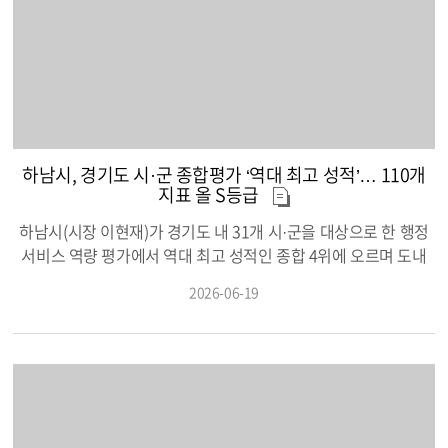
대표적이다. 피해 유형도 다양하게 나타나고 있다. 단순한 사무용
는 온라인 출산준비교실 ‘온가족 출산클래스’를 상시 운영하고 있
품 납품을 가장한 접근부터, ‘자동차용품 공급’ 등 실제 존재하는
다. 하남시 보건소에 등록된 임산부와 가족은 누구나 참여할 수 있
행정 사업처럼 위장해 접근하는 방식이 확인됐다. 또한, 위조 명함
으며, 네이버 밴드 ‘하남시보건소 온가족 출산 클래스’를 통해 수강
을 활용해 지역 식당에 공무원 명의로 단체 예약을 한 뒤 연락을 끊
할 수 있다.
어버리는 이른바 ‘노쇼(No-show)’ 피해 사례도 잇따르고 있다. 하
남시는 공공기관의 계약 절차상 공무원이 민간 업체와 사적으로
직접 계약을 체결하거나, 물품 대금의 선납 및 대납을 요구하는 경
하남시, 경기도 시·군 종합평가 ‘역대 최고 성적’… 110개
우는 결코 없다고 강력히 조언했다. 시 관계자는 “명함이나 공문서
지표 올 S등급
가 실제처럼 보이더라도 정식 계약 절차를 거치지 않은 납품 요구
나 금전 거래 요청이 있다면, 먼저 거래를 진행하기 전에 반드시 시
하남시(시장 이현재)가 경기도 내 31개 시·군을 대상으로 한 행정
청 해당 부서로 전화해 사실 여부를 확인해야 한다”며, “범죄 의심
서비스 역량 평가에서 역대 최고 성적인 종합 4위에 오르며 도내
사례를 발견하거나 피해를 입은 경우 즉시 경찰(112)에 신고해 달
최상위 수준의 행정 경쟁력을 입증했다. 하남시는 2025년 실적을
2026-06-19
라”고 당부했다. 앞으로 하남시는 유사 사례로 인한 시민들의 피해
대상으로 진행된 경기도 주관 ‘2026년 시·군 종합평가’에서 인구수
를 방지하기 위해 신종 범죄 수법을 신속히 안내하고, 온·오프라인
기준으로 구분되는 그룹(Ⅱ)내 3위 및 도내 전체 4위를 기록, 우수
공식 채널을 통한 홍보 활동을 지속적으로 강화할 방침이다.
지자체로 선정되며 재정 인센티브 2억 원을 확보했다고 19일 밝혔
다. 이번 성과는 지난해 종합 9위에서 단숨에 5단계나 수직 상승한
결과이자, 역대 가장 독보적인 성과다. 이는 민선 8기 출범 이후 굳
건히 다져온 시정 운영의 안정성과 하남시 공직사회의 탁월한 정
책 추진력이 맞물린 결과로 풀이된다. 경기도 시·군 종합평가는 도