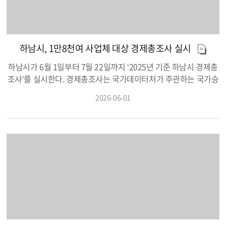
화 3대 방향’을 운영한다. 각 부서는 3대 방향을 바탕으로 상호 존
중어 사용, 업무 진행상황 공유, 불필요한 야근 줄이기 등 다양한
실천과제를 자율적으로 선택해 운영할 예정이다. 특히 시는 6월부
터 10월까지 ‘우수 실천사례 집중 발굴 기간’을 운영해 우수 실천자
하남시, 1만8천여 사업체 대상 경제총조사 실시
를 선정하고 소정의 인센티브를 제공할 계획이다. 발굴된 사례는
내부 게시판 등을 통해 전 직원과 공유한다.하남시 관계자는 “조직
하남시가 6월 1일부터 7월 22일까지 ‘2025년 기준 하남시 경제총
문화는 단순한 제도나 구호에 그치지 않고, 직원 한 사람 한 사람의
조사’를 실시한다. 경제총조사는 국가데이터처가 주관하는 국가승
작은 실천이 쌓일 때 비로소 변화할 수 있다”라며, “서로 존중하고
인통계조사로, 지역 경제의 전반적인 구조와 산업별 실태를 종합
2026-06-01
책임 있게 일하며 일과 삶의 균형을 함께 만들어가는 건강한 공직
적으로 파악하기 위해 5년마다 실시되는 대규모 조사다. 조사 결과
문화가 정착될 수 있도록 자발적 실천을 적극 지원하겠다”라고 말
는 국가 및 지방자치단체의 경제·산업 정책 수립은 물론, 일자리·소
했다.
상공인·지역산업 육성 정책과 각종 경제통계 작성의 기초자료로
활용된다. 이번 조사 대상은 조사 기준일 현재 하남시 내에 소재지
를 둔 모든 사업체로, 총 1만8,869개소다. 조사 항목은 사업체
명, 소재지, 조직형태, 사업 실적 등 사업체 운영 전반에 관한 공통
항목 12개와 산업별 특성을 반영한 특성항목 26개로 구성됐다. 조
사는 온라인 스마트 조사와 조사원 방문 면접조사를 병행해 진행
된다. 온라인 스마트 조사는 6월 1일부터 30일까지 경제총조사 누
리집(www.ecensus.go.kr)을 통해 PC와 모바일로 참여할 수 있
다. 사업체가 원하는 시간과 장소에서 편리하게 응답할 수 있어 참