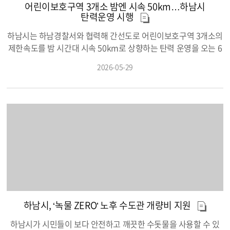
어린이보호구역 3개소 밤엔 시속 50km…하남시
여 부담을 줄일 수 있다는 장점이 있다. 이어 6월 12일부터 7월 22
탄력운영 시행
일까지는 온라인 조사에 참여하지 않은 사업체를 대상으로 조사원
이 직접 방문해 면접조사를 실시한다. 전화·팩스를 활용한 조사도
하남시는 하남경찰서와 협력해 간선도로 어린이보호구역 3개소의
함께 진행해 응답 편의성을 높일 예정이다. 시는 조사 과정에서 사
제한속도를 밤 시간대 시속 50km로 상향하는 탄력 운영을 오는 6
업체들의 원활한 참여를 돕기 위해 조사원 사전 교육과 현장 대응
월 1일부터 확대 시행한다. 이번 확대 시행 대상은 미사초등학교,
2026-05-29
체계를 운영하고, 조사 자료의 정확성과 신뢰성 확보에도 힘쓴다
풍산초등학교, 창우초등학교 어린이보호구역이다. 시는 어린이보
는 방침이다. 이번 조사를 통해 수집된 자료는 올해 12월 잠정 결과
호구역 내 처벌이 강화된 관련 법령(특정범죄가중처벌법) 시행 이
발표를 거쳐 내년 6월 말 최종 확정·공표된다. 하남시 관계자는 “조
후 지속되어 온 획일적인 규제를 합리적으로 개선해 시민들이 체
사 내용은 통계법 제33조에 따라 철저히 보호되며 통계 작성 목적
감할 수 있는 교통환경 개선에 나선다고 설명했다. 특히 차량 이동
외에는 사용되지 않는다”며 “정확한 통계 작성과 지역 경제 정책 수
량이 많은 간선도로 구간의 교통 흐름을 개선하고 야간 운전자들
립을 위해 사업체들의 적극적인 참여와 성실한 응답을 부탁드린
의 불편을 줄이기 위해 안전성과 도로 여건을 종합적으로 검토해
다”고 말했다.
대상지를 선정했다. 대상 구간은 보도와 차도가 분리된 편도 2차로
이상 도로 가운데 최근 3년간 어린이 보행사고가 1건 이하인 곳이
며, 방호울타리와 무인단속장비 등 안전시설이 설치된 구간이
다. 이에 따라 기존 24시간 시속 30km로 운영되던 어린이보호구
역은 밤 8시부터 다음 날 오전 8시까지 제한속도가 시속 50km로
하남시, ‘녹물 ZERO’ 노후 수도관 개량비 지원
상향된다. 다만 미사강변동로(미사초) 구간은 도로 여건을 고려해
시속 40km가 적용된다. 반면 어린이 통학과 보행이 집중되는 오
하남시가 시민들이 보다 안전하고 깨끗한 수돗물을 사용할 수 있