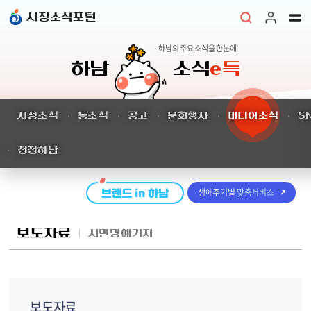
본문 바로가기
시정소식포털
하남의 주요 소식을 한눈에!
하남
소식
e득
시정소식
동소식
공고
문화행사
미디어소식
S
청정하남
생애주기별
맞춤서비스
보도자료
시민명예기자
보도자료