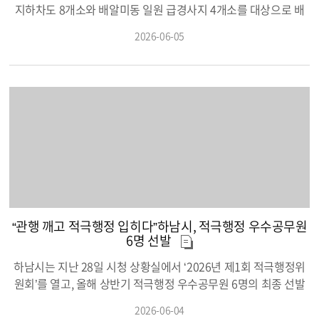
야 한다”고 강조했다. 교산신도시 개발에 따른 원주민들의 정당한
지하차도 8개소와 배알미동 일원 급경사지 4개소를 대상으로 배
권익 보호와 원도심 재건축·재개발 활성화를 위한 대책 마련도 당
수시설 전반에 대한 준설 작업을 실시하고 있다고 5일 밝혔다. 이
2026-06-05
부했다. 하남도시공사가 직접 맞춤형 컨설팅에 나서 패스트 트랙(F
번 정비는 최근 빈번해진 국지성 집중호우에 대비해 지하차도 침
ast-Track)을 적용하는 등 행정적 지원 체계를 강화해 원도심과 신
수사고를 예방하고 시민의 생명과 안전을 확보하기 위해 추진된
도시 간 균형 발전을 신속히 견인하라고 당부했다. 광역교통망 확
다. 준설 작업은 지난 5월 초부터 시작됐으며, 이달 말까지 순차적
충 등 거시적 시정 현안에 대해서는 경기도지사 인수위원회 등에
으로 진행될 예정이다. 시는 침수 취약시설의 배수 기능을 높이기
하남시과 연관된 위례신사선 연장 사업과 GTX-D 황산경유, 3호선
위해 지하차도 배수펌프장과 급경사지 배수로, 집수정 등에 쌓인
9호선 적기개통 등을 적극적으로 건의하라고 강조했다. 아울러
토사와 퇴적물을 제거하는 준설 작업을 집중적으로 실시하고 있
한정된 재원을 효율적으로 활용하는 실용 행정 아이디어도 다수
다. 이와 함께 배수펌프장 내 기계·전기설비의 정상 작동 여부를 점
제시됐다. 오는 10월 개관 예정인 어린이영어도서관의 셔틀버스
검하고, 집중호우 시 차량 진입을 통제하는 지하차도 진입차단시
운행과 관련해 막대한 예산이 소요되는 신규 차량 구입 대신, 등·하
설에 대한 점검도 병행해 재난 대응체계를 한층 강화할 방침이
교 시간에만 운행하고 낮 시간대에는 유휴 상태인 학생통학순환버
다. 특히 이번 정비는 집중호우 시 배수 능력을 높이고 침수 위험
스를 연계해 공동 활용하는 방안도 검토하라고 지시했다. 이현재
요인을 사전에 제거하는 데 목적이 있다. 시는 장마철 이전까지 주
“관행 깨고 적극행정 입히다”하남시, 적극행정 우수공무원
시장은 “민선 9기를 곧 출범하는 시점에서 기존의 역점 사업들을
요 시설물에 대한 점검과 정비를 마무리해 시민들이 보다 안심하
6명 선발
차분하고 내실 있게 다지는 것이 무엇보다 중요하다”며 “전 공직자
고 생활할 수 있는 환경을 조성한다는 계획이다. 이현재 하남시장
가 타성에 젖지 않은 능동적이고 책임감 있는 자세로 시정에 임해
은 “최근 기후변화로 인한 집중호우가 잦아지고 있는 만큼 사전 점
하남시는 지난 28일 시청 상황실에서 ‘2026년 제1회 적극행정위
달라”고 당부했다.
검과 선제적 대응이 무엇보다 중요하다”며 “철저한 점검과 정비를
원회’를 열고, 올해 상반기 적극행정 우수공무원 6명의 최종 선발
통해 자연재난을 예방하고 시민이 체감할 수 있는 안전한 생활환
결과를 확정했다고 밝혔다. 이번 우수공무원 선발은 공직사회 내
2026-06-04
경 조성에 최선을 다하겠다”고 말했다.
적극행정 문화를 확산하고, 창의성과 전문성을 바탕으로 시민의