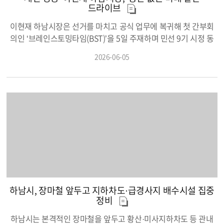
순국선열과 호국영령의 숭고한 희생정신을 시민과 함께 기억하며
드라이브
호국보훈의 가치를 계승해 나갈 계획이다. 이현재 시장은 추념사
를 통해 “오늘의 대한민국은 순국선열과 호국영령의 숭고한 희생
이현재 하남시장은 선거를 마치고 공식 업무에 복귀해 첫 간부회
위에 세워져 있다”며 “국가유공자와 보훈가족의 헌신에 깊이 감사
의인 ‘브레인스토밍타임(BST)’을 5일 주재하며 민선 9기 시정 동
드리며, 나라사랑과 호국의 가치를 다음 세대에도 올바르게 전해
력 확보를 위한 본격적인 행보에 나섰다. 이날 오전 시장 집무실에
2026-06-05
나가겠다”고 말했다.
서 열린 BST 회의에는 이현재 시장을 비롯해 부시장, 국장·단장·소
장·원장 등이 참석해 별도의 자료 없이 자유로운 형식 속에서 시정
주요 현안을 심도 있게 논의했다. 이현재 시장은 이 자리에서 선거
기간 제시된 공약의 실현 가능성을 정밀하게 검토하고 시정 핵심
과제를 체계적으로 추진하기 위해 ‘미래발전위원회’를 조속히 구
성하라고 지시했다. 이달 중 출범할 미래발전위원회는 민선8기에
운영했던 시민참여혁신위원회를 대체할 위원회로 분야별 전문가
20명, 시민을 대변할 지역 대표 20명, 국·과장급 공무원 10명 등 총
50명 안팎의 규모로 구성되어 약 20일간 밀도 있게 운영될 예정이
다. 특히 이현재 시장은 공약 이행의 합리성과 효율성을 강조하며
“선거 과정에서 상대 후보가 제시한 정책이라도 시민 복리 증진에
하남시, 장마철 앞두고 지하차도·급경사지 배수시설 집중
기여할 수 있는 우수한 제안이라면 전향적으로 수용해 세부 계획
정비
을 수립해야 한다”며 “타당성 있는 정책은 실질적인 대안을 마련함
으로써 공직사회의 업무 과부하를 방지하고 시정의 완성도를 높여
하남시는 본격적인 장마철을 앞두고 황산·미사지하차도 등 관내