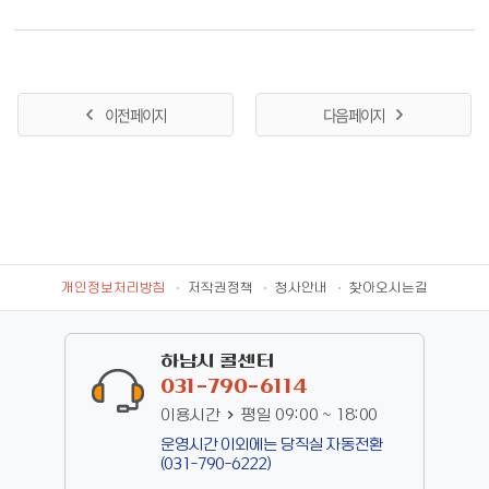
미환급금은 2,651건으로 전체 건수의 92.5%를 차지했다. 세목별
m.go.kr)에서 내려받거나 민원실에서 바로 받을 수 있다. 하남시
로는 지방소득세 미환급금이 전체의 59.7%로 가장 큰 비중을 차
관계자는 “이번 사업을 통해 시민들이 더욱 안심하고 수돗물을 사
지했으며, 자동차세가 38%로 뒤를 이었다. 시는 종합소득세 확정
용할 수 있는 환경을 조성하겠다”며 “앞으로도 깨끗하고 안전한 수
신고 이후 세액 경정에 따른 지방소득세 환급이나 자동차세 연납
돗물 공급을 위해 지속적으로 노력하겠다”고 말했다. 사업 관련 문
이전 페이지
다음 페이지
후 차량 이전·말소·폐차 등의 사유로 미환급금이 발생하고 있다고
의는 하남시 상수도과(☎031-790-6443)로 하면 된다.
설명했다. 여기에 소액 환급금에 대한 납세자의 낮은 신청률과 사
망자·국외 거주자·폐업 법인 등에 대한 사실상 환급 통지의 어려
움, 주소지 불일치에 따른 환급통지서 반송 등도 미환급금 누적의
주요 원인으로 분석됐다. 이에 따라 시는 지난 5월 20일부터 6월 3
0일까지 상반기 지방세 미환급금 일제 정리기간을 운영하고 있으
며, 지난 27일에는 환급 대상자에게 카카오 알림톡(전자문서) 안내
개인정보처리방침
저작권정책
청사안내
찾아오시는길
문을 발송했다. 해당 서비스는 별도 신청 없이 개인정보를 암호화
한 전자문서를 전달하는 방식이다. 시는 이번 서비스 도입으로 해
외 장기체류자나 외국인 등 기존 우편 안내문 수령이 어려웠던 대
하남시 콜센터
상자들의 불편도 줄어들 것으로 기대하고 있다. 알림톡을 받은 납
031-790-6114
세자는 본인인증 후 안내문을 열람한 뒤, 위택스 또는 카카오 채널
이용시간
평일 09:00 ~ 18:00
을 통해 환급 신청할 수 있으며 전화 신청도 가능하다. 다만 지방세
운영시간 이외에는 당직실 자동전환
나 세외수입 체납이 있는 경우에는 체납액을 우선 충당한 뒤 남은
(031-790-6222)