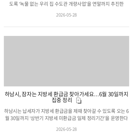
전 8시부터 오후 8시까지는 기존과 동일하게 시속 30km 제한을
도록 ‘녹물 없는 우리 집 수도관 개량사업’을 연말까지 추진한
유지해 어린이 보행 안전을 확보할 계획이다. 시는 이번 조치가 어
다. 이번 사업은 노후 급수관으로 인해 발생하는 녹물과 수압 저하
2026-05-28
린이 안전을 유지하면서도 시민들의 야간 이동 편의와 간선도로
등 생활 불편을 해소하기 위해 마련됐다. 시는 올해 12월 18일까지
교통 흐름 개선에 도움이 될 것으로 기대하고 있다. 또한 시행에 앞
신청을 받아 노후 옥내 급수관 교체 및 갱생 공사 비용 일부를 지원
서 하남경찰서와 협의를 거쳐 교통안전시설 정비와 안내표지판 설
할 계획이다. 올해 사업에는 총 3,620만 원의 예산이 투입되
치 등 관련 시설 개선도 마무리할 예정이다. 시 관계자는 “어린이
며, 약 20세대를 대상으로 지원이 이뤄질 예정이다. 지원 대상은 녹
보호를 최우선으로 하면서도 시민들이 실제로 체감할 수 있는 교
물 발생이나 수압 저하로 불편을 겪고 있는 가구 가운데 ▲사용승
통 편의 개선이 이뤄질 수 있도록 탄력적인 속도 운영을 확대하게
인 후 20년 이상 지난 단독주택·다가구주택·공동주택 ▲연면적 13
됐다”며 “앞으로도 안전과 시민 편의를 함께 고려한 교통정책을 지
0㎡ 이하 주택 조건을 모두 충족하는 경우다. 다만 최근 5년 이내
속적으로 추진하겠다”고 말했다.
동일한 지원을 받은 주택이나 재개발·재건축·리모델링 등 정비사
업 인가를 받은 주택은 지원 대상에서 제외된다. 지원 금액은 가구
당 최대 180만 원 한도이며, 주택 면적에 따라 차등 지원된다.▲60
㎡ 이하 주택은 표준 총 공사비의 90% ▲85㎡ 이하 주택은 8
하남시, 잠자는 지방세 환급금 찾아가세요…6월 30일까지
0% ▲130㎡ 이하 주택은 70%까지 지원받을 수 있다. 특히 기초
집중 정리
생활수급자와 차상위계층 가구, 「사회복지사업법」 제2조에 따
하남시는 납세자가 지방세 환급금을 제때 찾아갈 수 있도록 오는 6
른 사회복지시설은 표준 총 공사비 전액을 지원받을 수 있어 경제
월 30일까지 ‘상반기 지방세 미환급금 일제 정리기간’을 운영한다
적 부담 완화에도 도움이 될 것으로 기대된다. 신청을 희망하는 시
고 28일 밝혔다. 올해 상반기 기준 하남시 지방세 미환급금은 총 2,
민은 올해 12월 18일까지 하남시청 민원실 8번 창구를 방문해 신
2026-05-28
867건, 8천657만7천원으로 집계됐다. 이 가운데 5만 원 이하 소액
청서를 제출하면 된다. 신청서는 하남시청 홈페이지(www.hana