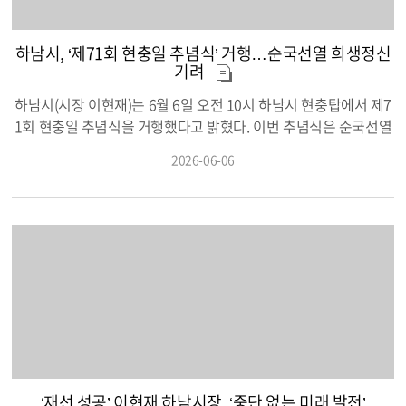
하남시, ‘제71회 현충일 추념식’ 거행…순국선열 희생정신
기려
하남시(시장 이현재)는 6월 6일 오전 10시 하남시 현충탑에서 제7
1회 현충일 추념식을 거행했다고 밝혔다. 이번 추념식은 순국선열
과 호국영령의 숭고한 희생정신을 기리고 나라사랑의 의미를 되새
2026-06-06
기기 위해 마련됐으며, 이현재 시장을 비롯해 이광재 국회의원, 김
용만 국회의원, 정병용 하남시의회 부의장 및 시·도 의원, 보훈단체
장 및 회원, 지역 기관·단체장, 시민 등 500여 명이 참석했다. 행사
는 오전 10시 정각 전국에 울린 사이렌에 맞춘 묵념을 시작으로 헌
화와 분향, 추념사, (사)한국문인협회의 헌시 낭독, 현충일 노래 제
창 순으로 엄숙하게 진행됐다. 특히 참석자들은 순국선열과 호국
영령의 희생을 추모하며 국가를 위해 헌신한 분들의 공훈을 되새
기고, 자유와 평화의 소중함을 다시 한번 마음에 새기는 시간을 가
졌다. 현충탑 일원은 나라를 위한 희생에 감사와 존경을 표하는 추
모의 장이자 호국보훈의 가치를 되새기는 뜻깊은 공간이 됐다. 하
남시는 앞으로도 국가유공자와 보훈가족에 대한 예우에 힘쓰고,
‘재선 성공’ 이현재 하남시장, ‘중단 없는 미래 발전’