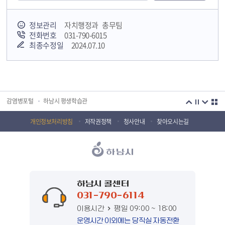
정보관리
자치행정과 총무팀
전화번호
031-790-6015
최종수정일
2024.07.10
국민안전교육플랫폼
경기도 오늘의 기회
하남시청소년상담복지센터
감염병포털
하남시 평생학습관
하남혁신교육지구
huic 하남도시공사
개인정보처리방침
저작권정책
청사안내
찾아오시는길
하남종합운동장 국민체육센터
하남문화재단 하남역사박물관
하남문화재단
하남시 가족센터
하남시육아종합지원센터
하남시정신건강복지센터
하남시 콜센터
031-790-6114
(재)하남시자원봉사센터
하남시환경교육센터
이용시간
평일 09:00 ~ 18:00
하남시 장애인 무료법률 상담센터
경기도의회 하남상담소
운영시간 이외에는 당직실 자동전환