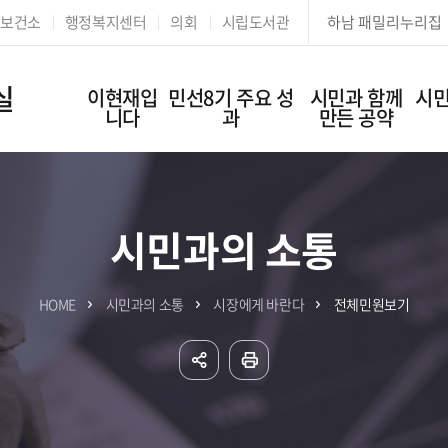
본문 바로가기
보건소
행정복지센터
의회
시립도서관
하남 패밀리누리집
실
이현재입
민선8기 주요 성
시민과 함께
시민
니다
과
만든 공약
시민과의 소통
HOME
시민과의 소통
시장에게 바란다
전체민원보기