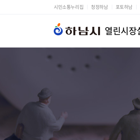
시민소통누리집
청정하남
포토하남
열린시장
시장에게 바란다