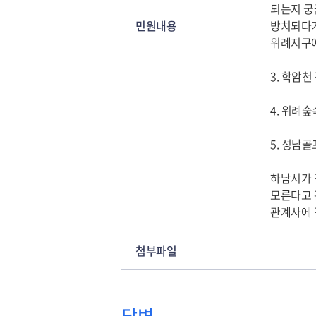
되는지 궁
민원내용
방치되다가
위례지구에
3. 학암
4. 위례
5. 성남
하남시가 
모른다고 
관계사에 
첨부파일
답변