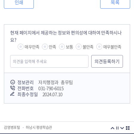
인쇄
목록
현재 페이지에서 제공하는 정보와 편의성에 대하여 만족하시나
요?
매우만족
만족
보통
불만족
매우불만족
정보관리
자치행정과 총무팀
전화번호
031-790-6015
최종수정일
2024.07.10
국민안전교육플랫폼
경기도 오늘의 기회
하남시청소년상담복지센터
감염병포털
하남시 평생학습관