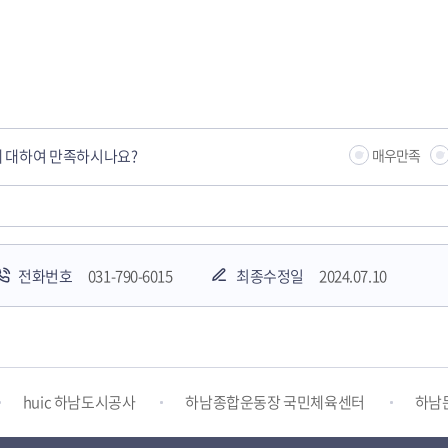
 대하여 만족하시나요?
매우만족
전화번호
031-790-6015
최종수정일
2024.07.10
하남시청소년상담복지센터
감염병포털
하남시 평생학
huic 하남도시공사
하남종합운동장 국민체육센터
하남