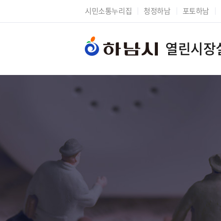
시민소통누리집
청정하남
포토하남
열린시장
시장에게 바란다