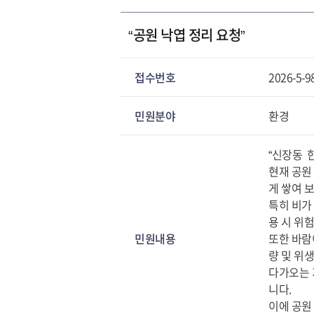
“공원 낙엽 정리 요청”
접수번호
2026-5-9
민원분야
환경
“신장동 
현재 공원
게 쌓여 
특히 비가
용 시 위
민원내용
또한 바람
량 및 위
다가오는 
니다.
이에 공원