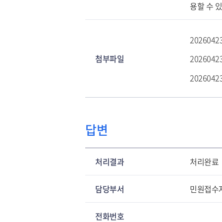
용할 수 
20260423
첨부파일
20260423
20260423
답변
처리결과
처리완료
담당부서
민원접수
전화번호