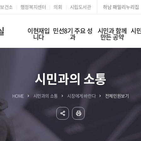
본문 바로가기
보건소
행정복지센터
의회
시립도서관
하남 패밀리누리집
실
이현재입
민선8기 주요 성
시민과 함께
시민
니다
과
만든 공약
시민과의 소통
HOME
시민과의 소통
시장에게 바란다
전체민원보기