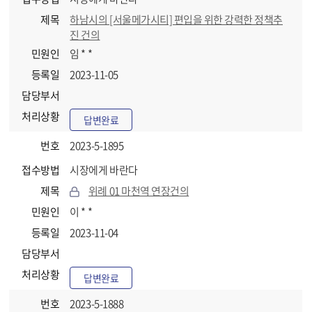
제목
하남시의 [서울메가시티] 편입을 위한 강력한 정책추
진 건의
민원인
임 * *
등록일
2023-11-05
담당부서
처리상황
답변완료
번호
2023-5-1895
접수방법
시장에게 바란다
제목
위례 01 마천역 연장건의
민원인
이 * *
등록일
2023-11-04
담당부서
처리상황
답변완료
번호
2023-5-1888