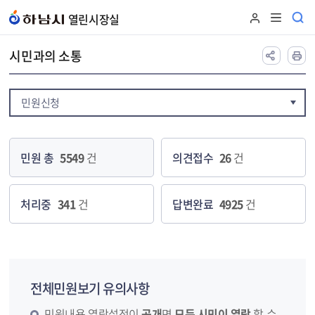
본문 바로가기
열린시장실
시민과의 소통
민원신청
민원 총
5549
건
의견접수
26
건
처리중
341
건
답변완료
4925
건
전체민원보기 유의사항
민원내용 열람설정이
공개
면
모든 시민이 열람
할 수