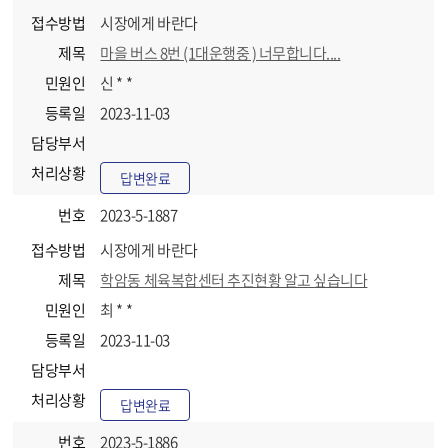
접수방법
시장에게 바란다
제목
마을 버스 8번 (1대운행중 ) 너무합니다....
민원인
신 * *
등록일
2023-11-03
담당부서
처리상황
답변완료
번호
2023-5-1887
접수방법
시장에게 바란다
제목
학암동 체육복합센터 추진현황 알고 싶습니다
민원인
최 * *
등록일
2023-11-03
담당부서
처리상황
답변완료
번호
2023-5-1886