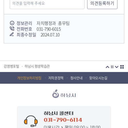
정보관리
자치행정과 총무팀
전화번호
031-790-6015
최종수정일
2024.07.10
국민안전교육플랫폼
경기도 오늘의 기회
하남시청소년상담복지센터
감염병포털
하남시 평생학습관
하남혁신교육지구
huic 하남도시공사
개인정보처리방침
저작권정책
청사안내
찾아오시는길
하남종합운동장 국민체육센터
하남문화재단 하남역사박물관
하남문화재단
하남시 가족센터
하남시육아종합지원센터
하남시정신건강복지센터
하남시 콜센터
031-790-6114
(재)하남시자원봉사센터
하남시환경교육센터
이용시간
평일 09:00 ~ 18:00