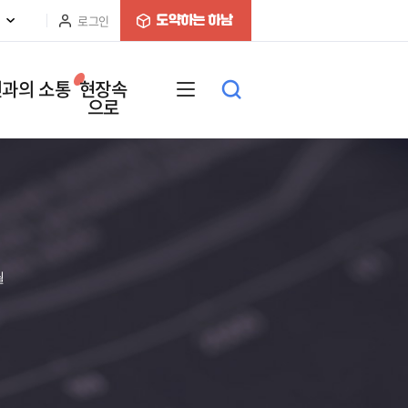
로그인
과의 소통
현장속
으로
월