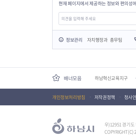
현재 페이지에서 제공하는 정보와 편의성에
국민안전교육플랫폼
정보관리
자치행정과 총무팀
경기도 오늘의 기회
배너모음
하남혁신교육지구
개인정보처리방침
저작권정책
청사
하남문화재단
(재)하남시자원봉사센
우)12951 경기
COPYRIGHT(C) 2