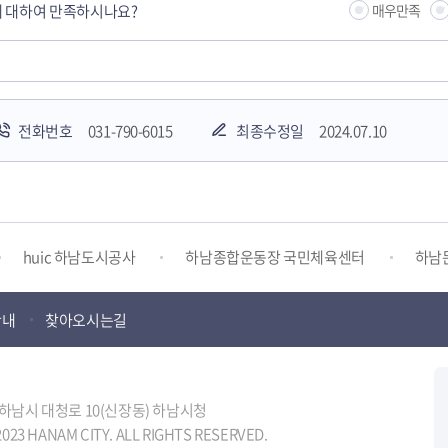
 대하여 만족하시나요?
매우만족
전화번호
031-790-6015
최종수정일
2024.07.10
하남시청소년상담복지센터
감염병포털
하남시 평생학
huic 하남도시공사
하남종합운동장 국민체육센터
하남
안내
찾아오시는길
하남시 가족센터
하남시육아종합지원센터
하남시정신건강
터
하남시환경교육센터
하남시 장애인 무료법률 상담센터
도 하남시 대청로 10(신장동) 하남시청
023 HANAM CITY. ALL RIGHTS RESERVED.