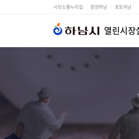
시민소통누리집
청정하남
포토하남
열린시장
시장에게 바란다