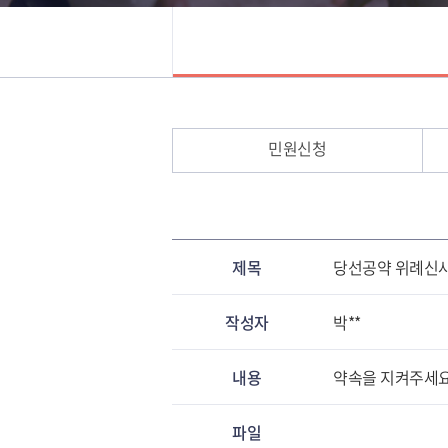
민원신청
제목
당선공약 위례신사
작성자
박**
내용
약속을 지켜주세요
파일