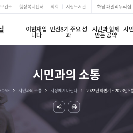
본문 바로가기
보건소
행정복지센터
의회
시립도서관
하남 패밀리누리집
실
이현재입
민선8기 주요 성
시민과 함께
시민
니다
과
만든 공약
시민과의 소통
HOME
시민과의 소통
시장에게 바란다
2022년 하반기 ~ 2023년 5