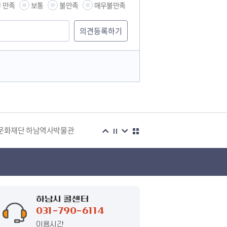
만족
보통
불만족
매우불만족
습관
문화재단 하남역사박물관
복지센터
하남시 콜센터
031-790-6114
이용시간