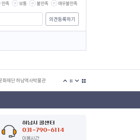
만족
보통
불만족
매우불만족
습관
문화재단 하남역사박물관
복지센터
하남시 콜센터
031-790-6114
이용시간