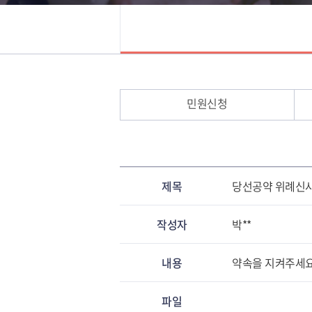
민원신청
제목
당선공약 위례신사
작성자
박**
내용
약속을 지켜주세요
파일