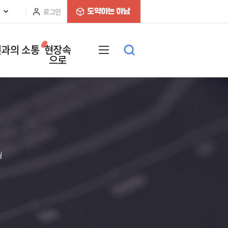
로그인
과의 소통
현장속
으로
월