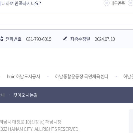
 대하여 만족하시나요?
매우만족
전화번호
031-790-6015
최종수정일
2024.07.10
하남시청소년상담복지센터
감염병포털
하남시 평생학
huic 하남도시공사
하남종합운동장 국민체육센터
하남
안내
찾아오시는길
하남시 가족센터
하남시육아종합지원센터
하남시정신건강
터
하남시환경교육센터
하남시 장애인 무료법률 상담센터
도 하남시 대청로 10(신장동) 하남시청
023 HANAM CITY. ALL RIGHTS RESERVED.