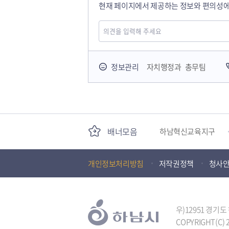
현재 페이지에서 제공하는 정보와 편의성에
국민안전교육플랫폼
정보관리
자치행정과 총무팀
경기도 오늘의 기회
배너모음
하남혁신교육지구
개인정보처리방침
저작권정책
청사
하남문화재단
(재)하남시자원봉사센
우)12951 경기
COPYRIGHT(C) 2