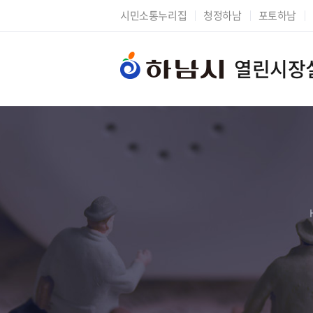
시민소통누리집
청정하남
포토하남
열린시장
시장에게 바란다