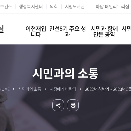
본문 바로가기
보건소
행정복지센터
의회
시립도서관
하남 패밀리누리집
실
이현재입
민선8기 주요 성
시민과 함께
시민
니다
과
만든 공약
시민과의 소통
HOME
시민과의 소통
시장에게 바란다
2022년 하반기 ~ 2023년 5