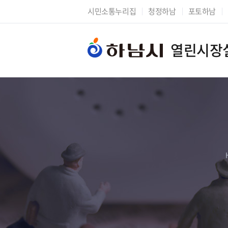
시민소통누리집
청정하남
포토하남
열린시장
시장에게 바란다