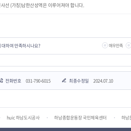
사선 (가칭)남한산성역은 이루어져야 합니다.
 대하여 만족하시나요?
매우만족
전화번호
031-790-6015
최종수정일
2024.07.10
하남시청소년상담복지센터
감염병포털
하남시 평생학
huic 하남도시공사
하남종합운동장 국민체육센터
하남