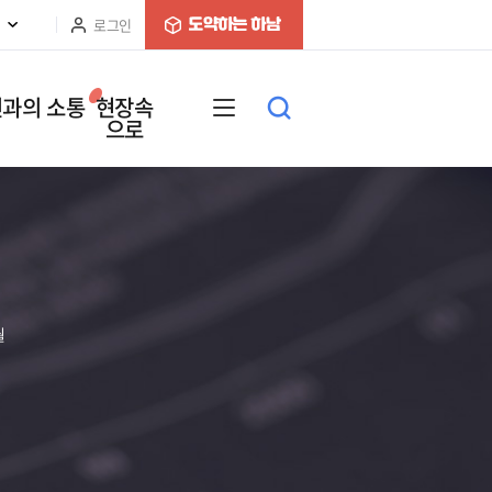
로그인
과의 소통
현장속
으로
월