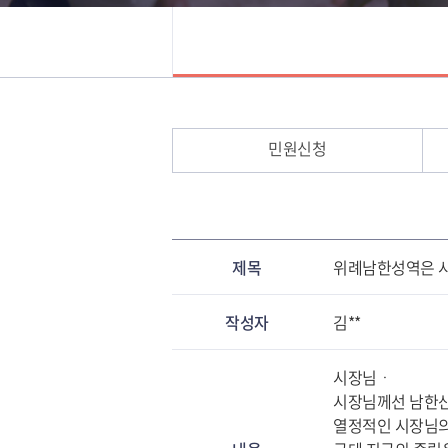
민원신청
제목
위례남한성역은 
작성자
김**
시장님ㆍ
시장님께선 남한
열정적인 시장님