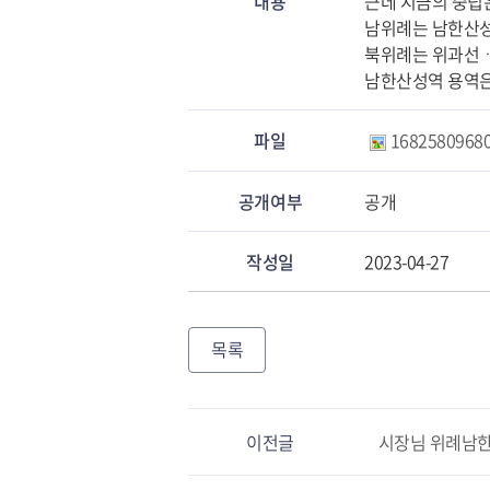
내용
근데 지금의 중립
남위례는 남한산
북위례는 위과선ㆍ
남한산성역 용역은
파일
168258096806
공개여부
공개
작성일
2023-04-27
목록
이전글
시장님 위례남