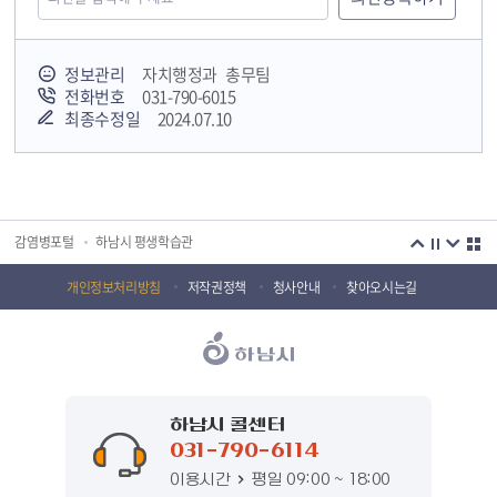
정보관리
자치행정과 총무팀
전화번호
031-790-6015
최종수정일
2024.07.10
국민안전교육플랫폼
경기도 오늘의 기회
하남시청소년상담복지센터
감염병포털
하남시 평생학습관
하남혁신교육지구
huic 하남도시공사
개인정보처리방침
저작권정책
청사안내
찾아오시는길
하남종합운동장 국민체육센터
하남문화재단 하남역사박물관
하남문화재단
하남시 가족센터
하남시육아종합지원센터
하남시정신건강복지센터
하남시 콜센터
031-790-6114
(재)하남시자원봉사센터
하남시환경교육센터
이용시간
평일 09:00 ~ 18:00