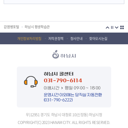
국민안전교육플랫폼
경기도 오늘의 기회
하남시청소년상담복지센터
감염병포털
하남시 평생학습관
하남혁신교육지구
huic 하남도시공사
개인정보처리방침
저작권정책
청사안내
찾아오시는길
하남종합운동장 국민체육센터
하남문화재단 하남역사박물관
하남문화재단
하남시 가족센터
하남시육아종합지원센터
하남시정신건강복지센터
하남시 콜센터
031-790-6114
(재)하남시자원봉사센터
하남시환경교육센터
이용시간
평일 09:00 ~ 18:00
하남시 장애인 무료법률 상담센터
경기도의회 하남상담소
운영시간 이외에는 당직실 자동전환
(031-790-6222)
경기도시장상권진흥원
경기바로
우)12951 경기도 하남시 대청로 10(신장동) 하남시청
경기데이터드림
경기도 장애인생산품판매시설
COPYRIGHT(C) 2023 HANAM CITY. ALL RIGHTS RESERVED.
경기도남한산성세계유산센터
정부입법지원센터