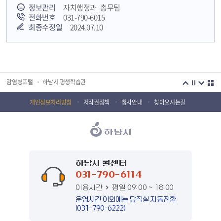
정보관리
자치행정과 총무팀
전화번호
031-790-6015
최종수정일
2024.07.10
국민안전교육플랫폼
경기도 오늘의 기회
하남시청소년상담복지센터
감염병포털
하남시 평생학습관
하남혁신교육지구
huic 하남도시공사
개인정보처리방침
저작권정책
청사안내
찾아오시는길
하남종합운동장 국민체육센터
하남문화재단 하남역사박물관
하남문화재단
하남시 가족센터
하남시육아종합지원센터
하남시정신건강복지센터
하남시 콜센터
031-790-6114
(재)하남시자원봉사센터
하남시환경교육센터
이용시간
평일 09:00 ~ 18:00
하남시 장애인 무료법률 상담센터
경기도의회 하남상담소
운영시간 이외에는 당직실 자동전환
(031-790-6222)
경기도시장상권진흥원
경기바로