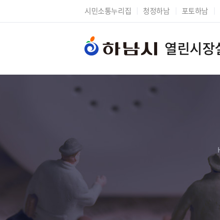
시민소통누리집
청정하남
포토하남
열린시장
시장에게 바란다