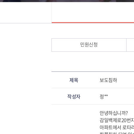
민원신청
제목
보도침하
작성자
정**
안녕하십니까?
감일백제로20번지
아파트에서 로타리