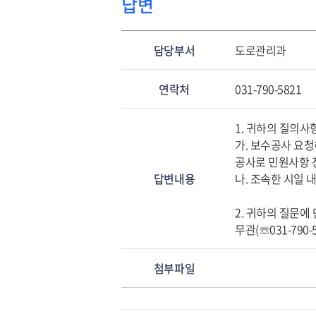
답변
담당부서
도로관리과
연락처
031-790-5821
1. 귀하의 질의사
가. 보수공사 요
공사로 민원사항 
답변내용
나. 조속한 시일
2. 귀하의 질문
무관(☏031-79
첨부파일