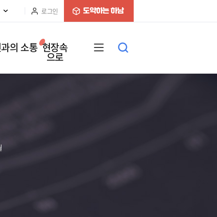
로그인
과의 소통
현장속
으로
월