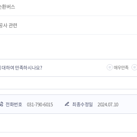
순환버스
공사 관련
 대하여 만족하시나요?
매우만족
전화번호
031-790-6015
최종수정일
2024.07.10
하남시청소년상담복지센터
감염병포털
하남시 평생학