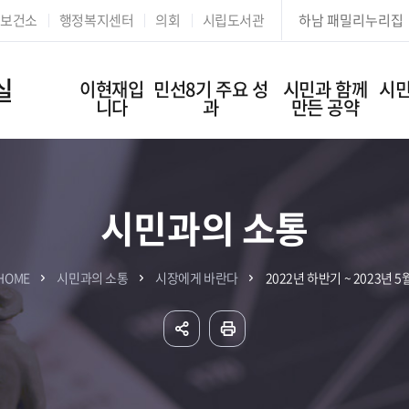
본문 바로가기
보건소
행정복지센터
의회
시립도서관
하남 패밀리누리집
실
이현재입
민선8기 주요 성
시민과 함께
시민
니다
과
만든 공약
시민과의 소통
HOME
시민과의 소통
시장에게 바란다
2022년 하반기 ~ 2023년 5