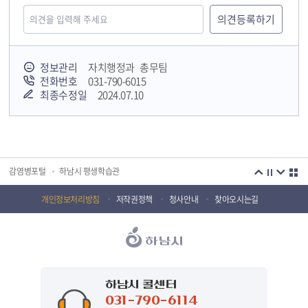
정보관리
자치행정과 총무팀
전화번호
031-790-6015
최종수정일
2024.07.10
국민안전교육플랫폼
경기도 오늘의 기회
하남시청소년상담복지센터
감염병포털
하남시 평생학습관
하남혁신교육지구
huic 하남도시공사
개인정보처리방침
저작권정책
청사안내
찾아오시는길
하남종합운동장 국민체육센터
하남문화재단 하남역사박물관
하남문화재단
하남시 가족센터
하남시육아종합지원센터
하남시정신건강복지센터
하남시 콜센터
031-790-6114
(재)하남시자원봉사센터
하남시환경교육센터