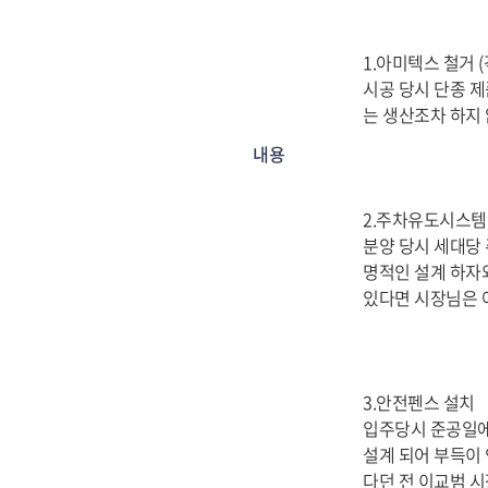
1.아미텍스 철거 
시공 당시 단종 제
는 생산조차 하지
내용
2.주차유도시스템
분양 당시 세대당 
명적인 설계 하자
있다면 시장님은 
3.안전펜스 설치
입주당시 준공일에
설계 되어 부득이
다던 전 이교범 