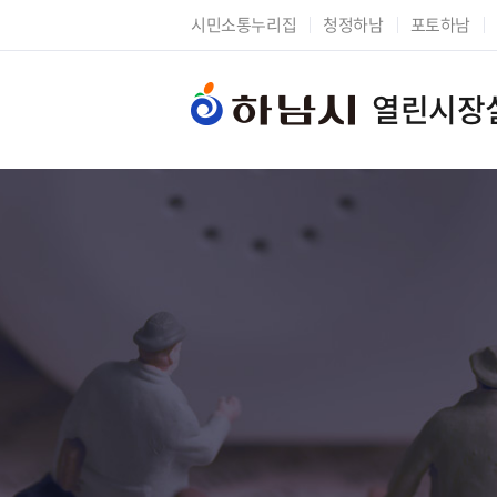
시민소통누리집
청정하남
포토하남
열린시장
시장에게 바란다