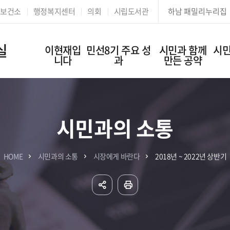
본문 바로가기
보건소
행정복지센터
의회
시립도서관
하남 패밀리누리집
실
이현재입
민선8기 주요 성
시민과 함께
시민
니다
과
만든 공약
시민과의 소통
HOME
시민과의 소통
시장에게 바란다
2018년 ~ 2022년 상반기