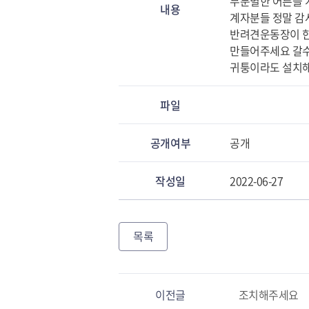
무분별한 어른들 
내용
계자분들 정말 
반려견운동장이 한
만들어주세요 갈수
귀퉁이라도 설치
파일
공개여부
공개
작성일
2022-06-27
목록
이전글
조치해주세요