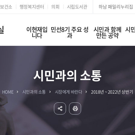
본문 바로가기
보건소
행정복지센터
의회
시립도서관
하남 패밀리누리집
실
이현재입
민선8기 주요 성
시민과 함께
시민
니다
과
만든 공약
시민과의 소통
HOME
시민과의 소통
시장에게 바란다
2018년 ~ 2022년 상반기