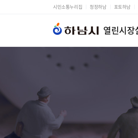
시민소통누리집
청정하남
포토하남
열린시장
시장에게 바란다