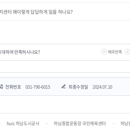
지센터 왜이렇게 답답하게 일을 하나요?
 대하여 만족하시나요?
매우만족
전화번호
031-790-6015
최종수정일
2024.07.10
하남시청소년상담복지센터
감염병포털
하남시 평생학
huic 하남도시공사
하남종합운동장 국민체육센터
하남