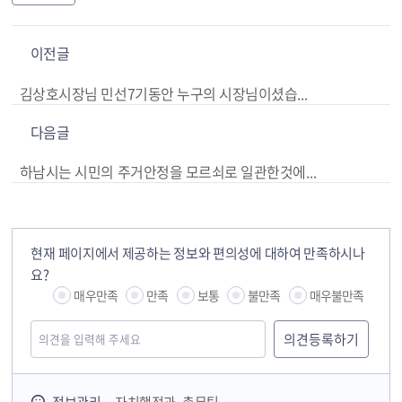
이전글
김상호시장님 민선7기동안 누구의 시장님이셨습닌까? 호반산업 시장이셨습닌까? 지하3층폭파사건으로 방문하셨을때 약속하신 말씀이행바랍니다.
다음글
하남시는 시민의 주거안정을 모르쇠로 일관한것에 끝까지 책임지셔야 할것입니다.
현재 페이지에서 제공하는 정보와 편의성에 대하여 만족하시나
요?
매우만족
만족
보통
불만족
매우불만족