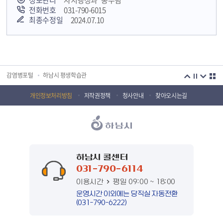
정보관리
자치행정과 총무팀
전화번호
031-790-6015
최종수정일
2024.07.10
국민안전교육플랫폼
경기도 오늘의 기회
하남시청소년상담복지센터
감염병포털
하남시 평생학습관
하남혁신교육지구
huic 하남도시공사
개인정보처리방침
저작권정책
청사안내
찾아오시는길
하남종합운동장 국민체육센터
하남문화재단 하남역사박물관
하남문화재단
하남시 가족센터
하남시육아종합지원센터
하남시정신건강복지센터
하남시 콜센터
031-790-6114
(재)하남시자원봉사센터
하남시환경교육센터
이용시간
평일 09:00 ~ 18:00
하남시 장애인 무료법률 상담센터
경기도의회 하남상담소
운영시간 이외에는 당직실 자동전환
(031-790-6222)
경기도시장상권진흥원
경기바로