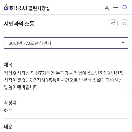
본문 바로가기
열린시장실
시민과의 소통
2018년 ~ 2022년 상반기
제목
김상호시장님 민선7기동안 누구의 시장님이셨습닌까? 호반산업
시장이셨습닌까? 지하3층폭파사건으로 방문하셨을때 약속하신
말씀이행바랍니다.
작성자
한**
내용