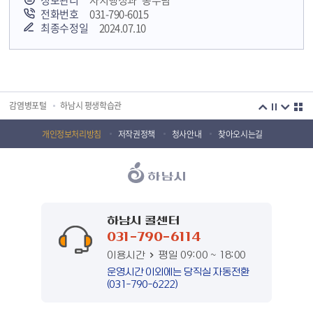
정보관리
자치행정과 총무팀
전화번호
031-790-6015
최종수정일
2024.07.10
국민안전교육플랫폼
경기도 오늘의 기회
하남시청소년상담복지센터
감염병포털
하남시 평생학습관
하남혁신교육지구
huic 하남도시공사
개인정보처리방침
저작권정책
청사안내
찾아오시는길
하남종합운동장 국민체육센터
하남문화재단 하남역사박물관
하남문화재단
하남시 가족센터
하남시육아종합지원센터
하남시정신건강복지센터
하남시 콜센터
031-790-6114
(재)하남시자원봉사센터
하남시환경교육센터
이용시간
평일 09:00 ~ 18:00
하남시 장애인 무료법률 상담센터
경기도의회 하남상담소
운영시간 이외에는 당직실 자동전환
(031-790-6222)
경기도시장상권진흥원
경기바로