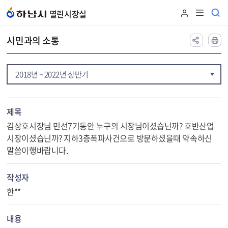
본문 바로가기
열린시장실
시민과의 소통
2018년 ~ 2022년 상반기
제목
김상호시장님 민선7기동안 누구의 시장님이셨습닌까? 호반산업
시장이셨습닌까? 지하3층폭파사건으로 방문하셨을때 약속하신
말씀이행바랍니다.
작성자
한**
내용