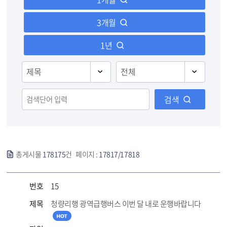
3개월
1년
검색
총게시물
178175
건 페이지 :
17817/17818
번호
15
제목
청량리행 광역급행버스 이번 달 내로 운행바랍니다