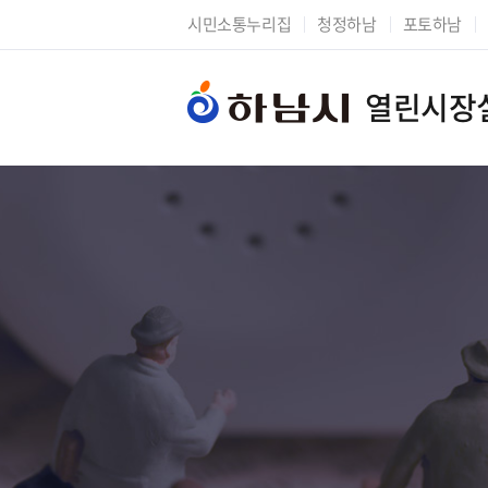
시민소통누리집
청정하남
포토하남
열린시장
시장에게 바란다