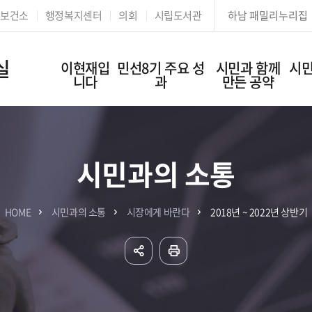
본문 바로가기
보건소
행정복지센터
의회
시립도서관
하남 패밀리누리집
실
이현재입
민선8기 주요 성
시민과 함께
시민
니다
과
만든 공약
시민과의 소통
HOME
시민과의 소통
시장에게 바란다
2018년 ~ 2022년 상반기