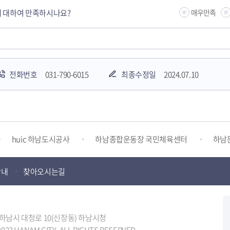
 대하여 만족하시나요?
매우만족
전화번호
031-790-6015
최종수정일
2024.07.10
하남시청소년상담복지센터
감염병포털
하남시 평생학
huic 하남도시공사
하남종합운동장 국민체육센터
하남
안내
찾아오시는길
하남시 가족센터
하남시육아종합지원센터
하남시정신건강
터
하남시환경교육센터
하남시 장애인 무료법률 상담센터
도 하남시 대청로 10(신장동) 하남시청
023 HANAM CITY. ALL RIGHTS RESERVED.