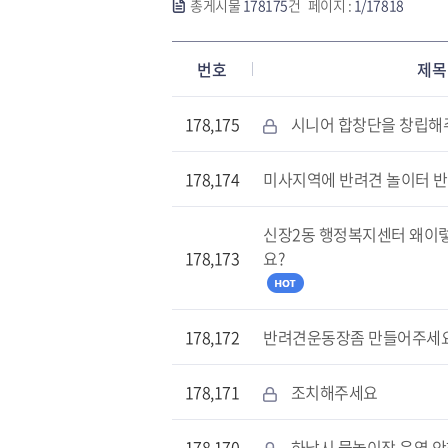
총게시물
178175
건 페이지 :
1/17818
번호
제목
178,175
시니어 합창단을 창립해
178,174
미사지역에 반려견 놀이터 
신장2동 행정복지센터 왜이렇
178,173
요?
178,172
반려견운동장좀 만들어주세
178,171
조치해주세요
178,170
하남시 물놀이장 운영 