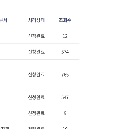
부서
처리상태
조회수
신청완료
12
신청완료
574
신청완료
765
신청완료
547
신청완료
9
녹지과
처리완료
10