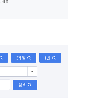
고 내용
3개월
1년
검색