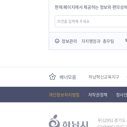
현재 페이지에서 제공하는 정보와 편의성에
국민안전교육플랫폼
정보관리
자치행정과 총무팀
경기도 오늘의 기회
배너모음
하남혁신교육지구
개인정보처리방침
저작권정책
청사
하남문화재단
(재)하남시자원봉사센
우)12951 경기
COPYRIGHT(C) 2