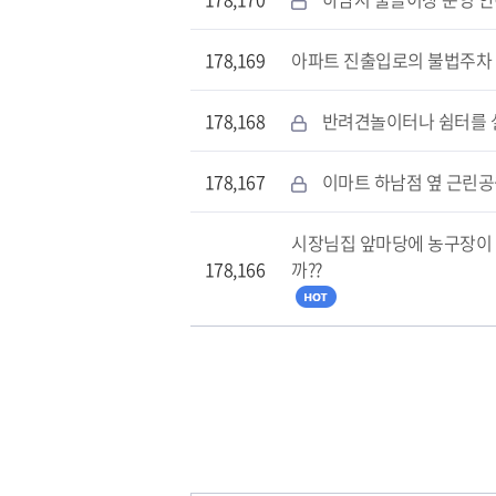
178,169
아파트 진출입로의 불법주차
178,168
반려견놀이터나 쉼터를
178,167
이마트 하남점 옆 근린
시장님집 앞마당에 농구장이
178,166
까??