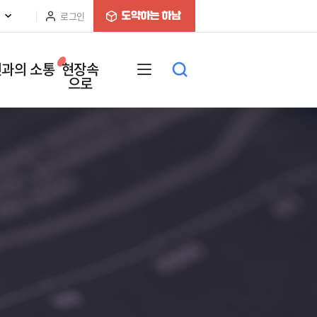
로그인
과의 소통
현장속
으로