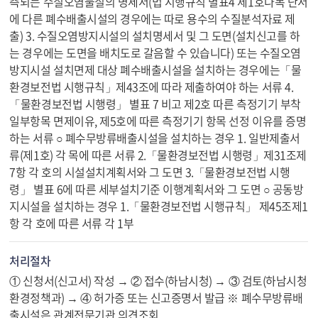
측되는 수질오염물질의 명세서(법 시행규칙 별표4 제1호다목 단서
에 다른 폐수배출시설의 경우에는 따로 용수의 수질분석자료 제
출) 3. 수질오염방지시설의 설치명세서 및 그 도면(설치신고를 하
는 경우에는 도면을 배치도로 갈음할 수 있습니다) 또는 수질오염
방지시설 설치면제 대상 폐수배출시설을 설치하는 경우에는「물
환경보전법 시행규칙」제43조에 따라 제출하여야 하는 서류 4.
「물환경보전법 시행령」 별표 7 비고 제2호 따른 측정기기 부착
일부항목 면제이유, 제5호에 따른 측정기기 항목 선정 이유를 증명
하는 서류 ○ 폐수무방류배출시설을 설치하는 경우 1. 일반제출서
류(제1호) 각 목에 따른 서류 2.「물환경보전법 시행령」제31조제
7항 각 호의 시설설치계획서와 그 도면 3.「물환경보전법 시행
령」 별표 6에 따른 세부설치기준 이행계획서와 그 도면 ○ 공동방
지시설을 설치하는 경우 1.「물환경보전법 시행규칙」 제45조제1
항 각 호에 따른 서류 각 1부
처리절차
① 신청서(신고서) 작성 → ② 접수(하남시청) → ③ 검토(하남시청
환경정책과) → ④ 허가증 또는 신고증명서 발급 ※ 폐수무방류배
출시설은 관계전문기관 의견조회