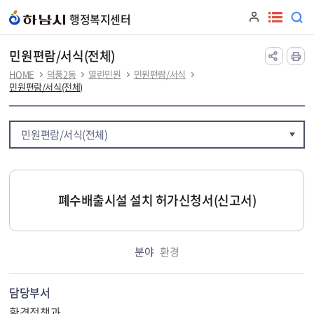
본문 바로가기
행정복지센터
민원편람/서식(전체)
HOME
덕풍2동
열린민원
민원편람/서식
민원편람/서식(전체)
민원편람/서식(전체)
폐수배출시설 설치 허가신청서(신고서)
분야
환경
담당부서
환경정책과