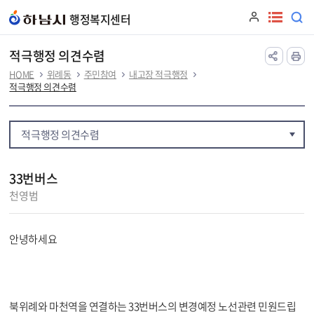
본문 바로가기
행정복지센터
적극행정 의견수렴
HOME
위례동
주민참여
내고장 적극행정
적극행정 의견수렴
적극행정 의견수렴
33번버스
천영범
안녕하세요
북위례와 마천역을 연결하는 33번버스의 변경예정 노선관련 민원드립