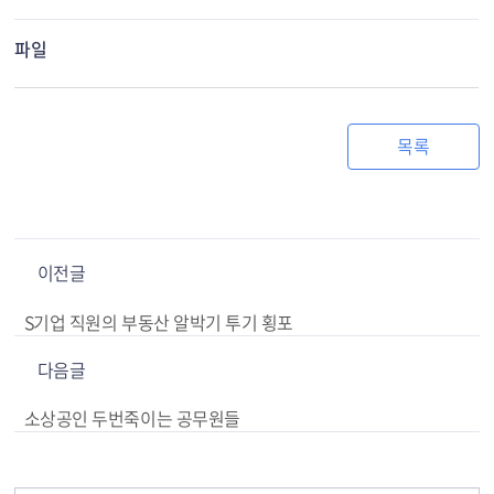
파일
목록
이전글
S기업 직원의 부동산 알박기 투기 횡포
다음글
소상공인 두번죽이는 공무원들