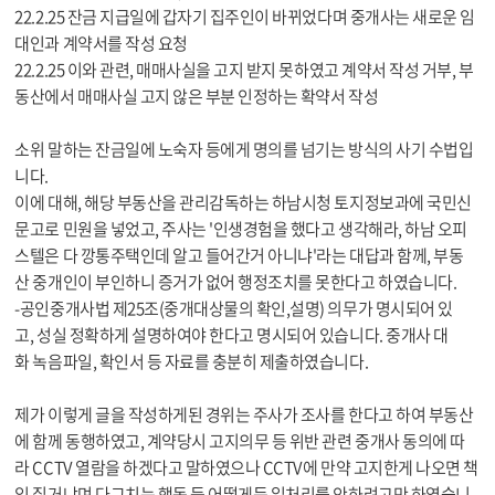
22.2.25 잔금 지급일에 갑자기 집주인이 바뀌었다며 중개사는 새로운 임
대인과 계약서를 작성 요청
22.2.25 이와 관련, 매매사실을 고지 받지 못하였고 계약서 작성 거부, 부
동산에서 매매사실 고지 않은 부분 인정하는 확약서 작성
소위 말하는 잔금일에 노숙자 등에게 명의를 넘기는 방식의 사기 수법입
니다.
이에 대해, 해당 부동산을 관리감독하는 하남시청 토지정보과에 국민신
문고로 민원을 넣었고, 주사는 '인생경험을 했다고 생각해라, 하남 오피
스텔은 다 깡통주택인데 알고 들어간거 아니냐'라는 대답과 함께, 부동
산 중개인이 부인하니 증거가 없어 행정조치를 못한다고 하였습니다.
-공인중개사법 제25조(중개대상물의 확인,설명) 의무가 명시되어 있
고, 성실 정확하게 설명하여야 한다고 명시되어 있습니다. 중개사 대
화 녹음파일, 확인서 등 자료를 충분히 제출하였습니다.
제가 이렇게 글을 작성하게된 경위는 주사가 조사를 한다고 하여 부동산
에 함께 동행하였고, 계약당시 고지의무 등 위반 관련 중개사 동의에 따
라 CCTV 열람을 하겠다고 말하였으나 CCTV에 만약 고지한게 나오면 책
임 질거냐며 다그치는 행동 등 어떻게든 일처리를 안하려고만 하였습니