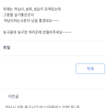
위례는 하남시, 송파, 성남이 모여있는데
그중젤 살기좋은곳이
하남이라는소문이 났음 좋겠네요~~~~
농구골대 농구장 여러곳에 만들어주세요~~~~~
파일
목록
이전글
하남시 선동 출근시간 버스(마을버스 50번 등) 증편 요청