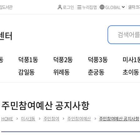
본문 바로가기
립도서관
글자크
로그인
누리집맵
GLOBAL
센터
동
덕풍1동
덕풍2동
덕풍3동
미사1
감일동
위례동
춘궁동
초이동
여
우리동이야기
열린민원
주민참여예산 공지사항
HOME
미사3동
주민참여
주민참여예산
주민참여예산 공지사항