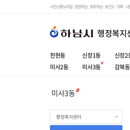
시민소통누리집
청정하남
포토하남
보건소
의회
시
행정복지
천현동
신장1동
신장2
미사2동
미사3동
감북동
행정복지센터
주민참
미사3동
행정복지센터