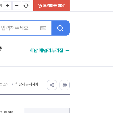
기
동
하남 패밀리누리집
분야별정보
정소식
하남시 공지사항
 기타알림