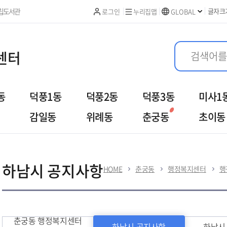
본문 바로가기
립도서관
글자크
로그인
누리집맵
GLOBAL
센터
동
덕풍1동
덕풍2동
덕풍3동
미사1
감일동
위례동
춘궁동
초이동
여
우리동이야기
열린민원
하남시 공지사항
HOME
춘궁동
행정복지센터
행
춘궁동 행정복지센터
하남시 공지사항
하남시