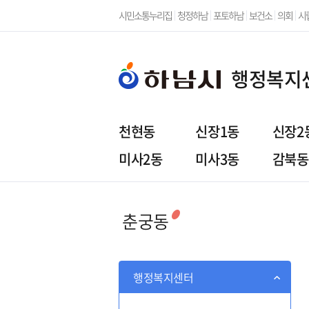
시민소통누리집
청정하남
포토하남
보건소
의회
시
행정복지
천현동
신장1동
신장2
미사2동
미사3동
감북동
행정복지센터
주민참
춘궁동
행정복지센터