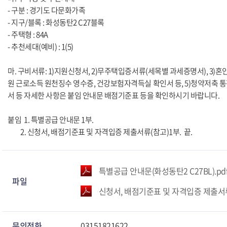
- 구분 : 경기도 다문화가족
- 지구/블록 : 화성동탄2 C27블록
- 주택형 : 84A
- 추천세대(예비) : 1(5)
마. 구비서류: 1)지원신청서, 2)무주택입증서류(세목별 과세증명서), 3)
원 근로소득 원천징수 영수증, 건강보험자격득실 확인서 등, 5)청약저축 통
서 등 자세한 사항은 붙임 안내문 배점기준표 등을 확인하시기 바랍니다.
붙임 1. 특별공급 안내문 1부.
2. 신청서, 배점기준표 및 자격입증 제출서류(참고)1부. 끝.
특별공급 안내문(화성동탄2 C27BL).pd
파일
신청서, 배점기준표 및 자격입증 제출서류(
문의전화
03151821622