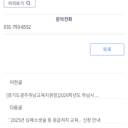
미리보기
문의전화
031-793-6552
목록
이전글
[경기도광주하남교육지원청]2026학년도 하남시 신설예정교 학교명 공개모집 시행[(가칭)미사5중]
다음글
「2025년 심폐소생술 등 응급처치 교육」신청 안내