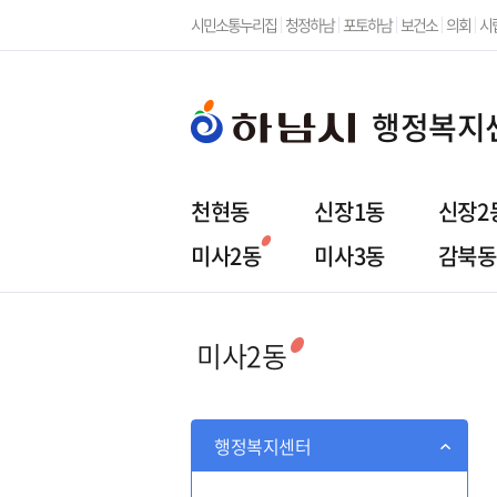
시민소통누리집
청정하남
포토하남
보건소
의회
시
행정복지
천현동
신장1동
신장2
미사2동
미사3동
감북동
행정복지센터
주민참
미사2동
행정복지센터