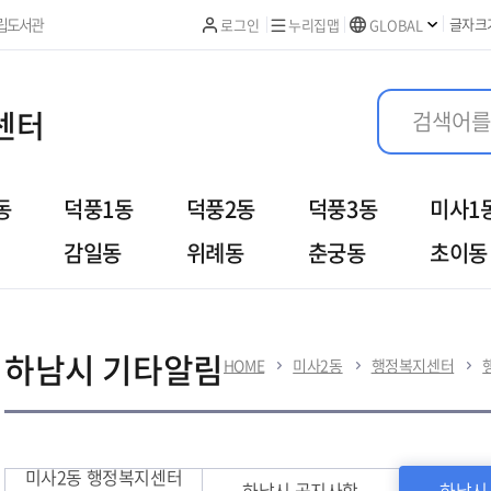
본문 바로가기
립도서관
글자크
로그인
누리집맵
GLOBAL
센터
동
덕풍1동
덕풍2동
덕풍3동
미사1
감일동
위례동
춘궁동
초이동
여
우리동이야기
열린민원
하남시 기타알림
HOME
미사2동
행정복지센터
미사2동 행정복지센터
하남시 공지사항
하남시