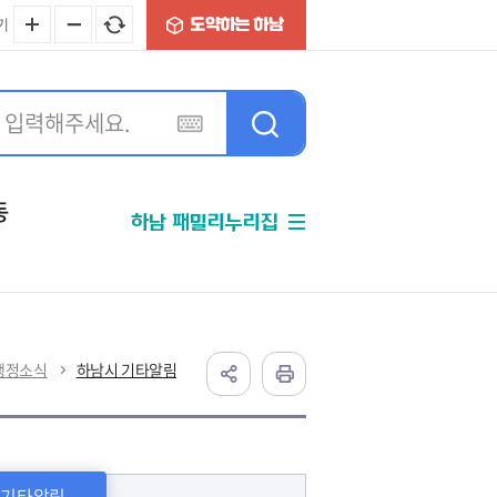
기
동
하남 패밀리누리집
분야별정보
행정소식
하남시 기타알림
 기타알림